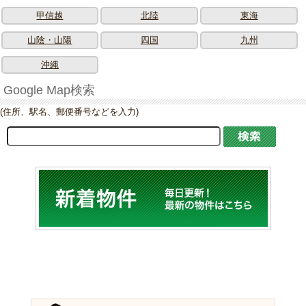
甲信越
北陸
東海
山陰・山陽
四国
九州
沖縄
Google Map検索
(住所、駅名、郵便番号などを入力)