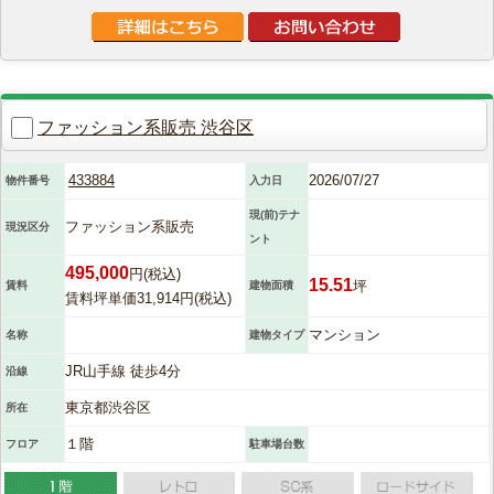
ファッション系販売 渋谷区
433884
2026/07/27
物件番号
入力日
現(前)テナ
ファッション系販売
現況区分
ント
495,000
円(税込)
15.51
坪
賃料
建物面積
賃料坪単価31,914円(税込)
マンション
名称
建物タイプ
JR山手線 徒歩4分
沿線
東京都渋谷区
所在
１階
フロア
駐車場台数