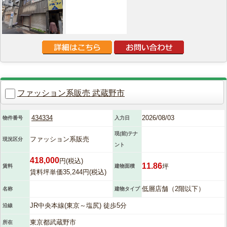
ファッション系販売 武蔵野市
434334
2026/08/03
物件番号
入力日
現(前)テナ
ファッション系販売
現況区分
ント
418,000
円(税込)
11.86
坪
賃料
建物面積
賃料坪単価35,244円(税込)
低層店舗（2階以下）
名称
建物タイプ
JR中央本線(東京～塩尻) 徒歩5分
沿線
東京都武蔵野市
所在