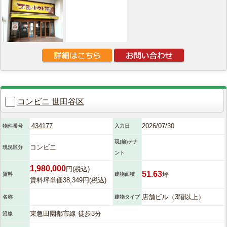
コンビニ 世田谷区
434177
2026/07/30
物件番号
入力日
現(前)テナ
コンビニ
現況区分
ント
1,980,000
円(税込)
51.63
坪
賃料
建物面積
賃料坪単価38,349円(税込)
店舗ビル（3階以上）
名称
建物タイプ
東急田園都市線 徒歩3分
沿線