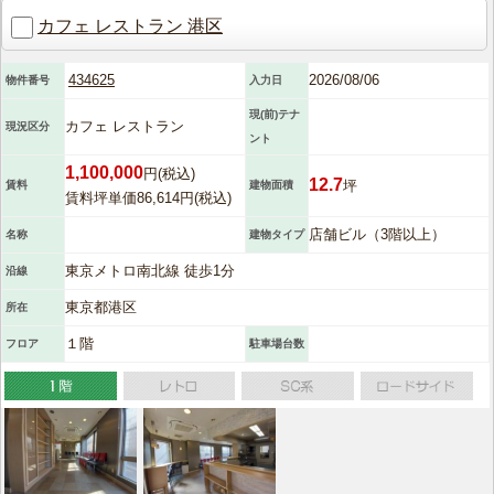
カフェ レストラン 港区
434625
2026/08/06
物件番号
入力日
現(前)テナ
カフェ レストラン
現況区分
ント
1,100,000
円(税込)
12.7
坪
賃料
建物面積
賃料坪単価86,614円(税込)
店舗ビル（3階以上）
名称
建物タイプ
東京メトロ南北線 徒歩1分
沿線
東京都港区
所在
１階
フロア
駐車場台数