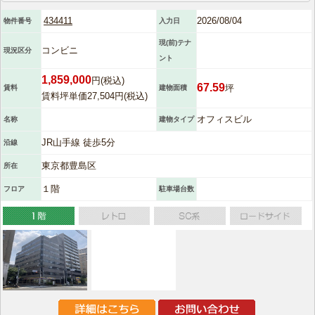
434411
2026/08/04
物件番号
入力日
現(前)テナ
コンビニ
現況区分
ント
1,859,000
円(税込)
67.59
坪
賃料
建物面積
賃料坪単価27,504円(税込)
オフィスビル
名称
建物タイプ
JR山手線 徒歩5分
沿線
東京都豊島区
所在
１階
フロア
駐車場台数