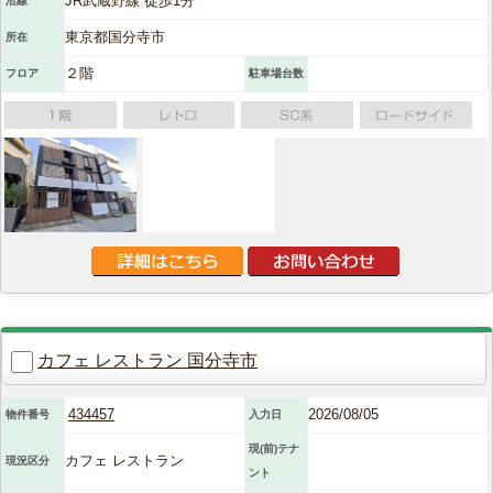
JR武蔵野線 徒歩1分
沿線
東京都国分寺市
所在
２階
フロア
駐車場台数
カフェ レストラン 国分寺市
434457
2026/08/05
物件番号
入力日
現(前)テナ
カフェ レストラン
現況区分
ント