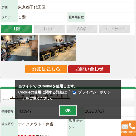
東京都千代田区
所在
１階
フロア
駐車場台数
当サイトではCookieを使用します。
Cookieの使用に関する詳細は「
プライバシーポリシ
テイクアウト・弁当 吉川市
ー
」をご覧ください。
OK
433947
2026/07/27
物件番号
入力日
現(前)テナ
テイクアウト・弁当
現況区分
ント