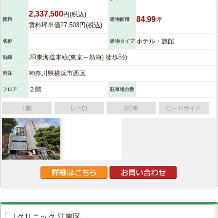
2,337,500
円(税込)
84.99
坪
賃料
建物面積
賃料坪単価27,503円(税込)
ホテル・旅館
名称
建物タイプ
JR東海道本線(東京～熱海) 徒歩5分
沿線
神奈川県横浜市西区
所在
２階
フロア
駐車場台数
クリニック 江東区