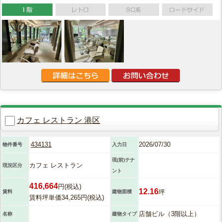
カフェ レストラン 港区
434131
2026/07/30
物件番号
入力日
現(前)テナ
カフェ レストラン
現況区分
ント
416,664
円(税込)
12.16
坪
賃料
建物面積
賃料坪単価34,265円(税込)
店舗ビル（3階以上）
名称
建物タイプ