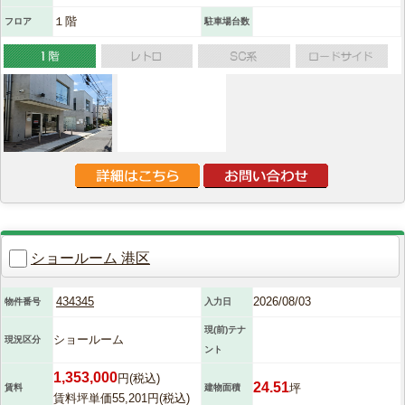
１階
フロア
駐車場台数
ショールーム 港区
434345
2026/08/03
物件番号
入力日
現(前)テナ
ショールーム
現況区分
ント
1,353,000
円(税込)
24.51
坪
賃料
建物面積
賃料坪単価55,201円(税込)