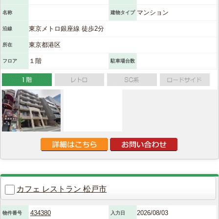
マンション
名称
建物タイプ
東京メトロ銀座線 徒歩2分
沿線
東京都港区
所在
１階
フロア
駐車場台数
カフェ レストラン 松戸市
434380
2026/08/03
物件番号
入力日