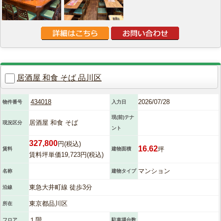
居酒屋 和食 そば 品川区
434018
2026/07/28
物件番号
入力日
現(前)テナ
居酒屋 和食 そば
現況区分
ント
327,800
円(税込)
16.62
坪
賃料
建物面積
賃料坪単価19,723円(税込)
マンション
名称
建物タイプ
東急大井町線 徒歩3分
沿線
東京都品川区
所在
１階
フロア
駐車場台数