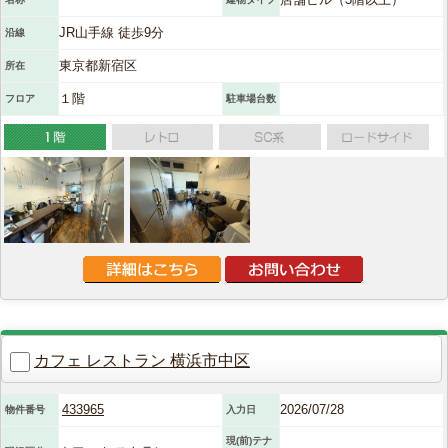
JR山手線 徒歩9分
沿線
東京都新宿区
所在
１階
フロア
駐車場台数
カフェ レストラン 横浜市中区
433965
2026/07/28
物件番号
入力日
現(前)テナ