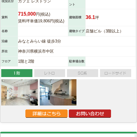
カフェ レストラン
現況区分
ント
715,000
円(税込)
36.1
坪
賃料
建物面積
賃料坪単価19,806円(税込)
店舗ビル（3階以上）
名称
建物タイプ
みなとみらい線 徒歩3分
沿線
神奈川県横浜市中区
所在
1階と2階
フロア
駐車場台数