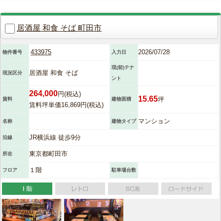
居酒屋 和食 そば 町田市
433975
2026/07/28
物件番号
入力日
現(前)テナ
居酒屋 和食 そば
現況区分
ント
264,000
円(税込)
15.65
坪
賃料
建物面積
賃料坪単価16,869円(税込)
マンション
名称
建物タイプ
JR横浜線 徒歩9分
沿線
東京都町田市
所在
１階
フロア
駐車場台数