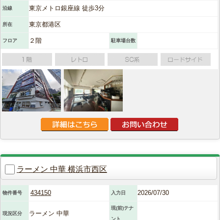
東京メトロ銀座線 徒歩3分
沿線
東京都港区
所在
２階
フロア
駐車場台数
ラーメン 中華 横浜市西区
434150
2026/07/30
物件番号
入力日
現(前)テナ
ラーメン 中華
現況区分
ント