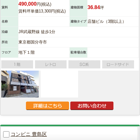
490,000
円(税込)
36.84
坪
賃料
建物面積
賃料坪単価13,300円(税込)
店舗ビル（3階以上）
名称
建物タイプ
JR武蔵野線 徒歩1分
沿線
東京都国分寺市
所在
地下１階
フロア
駐車場台数
コンビニ 豊島区