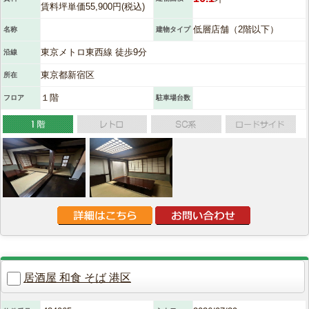
賃料坪単価55,900円(税込)
低層店舗（2階以下）
名称
建物タイプ
東京メトロ東西線 徒歩9分
沿線
東京都新宿区
所在
１階
フロア
駐車場台数
居酒屋 和食 そば 港区