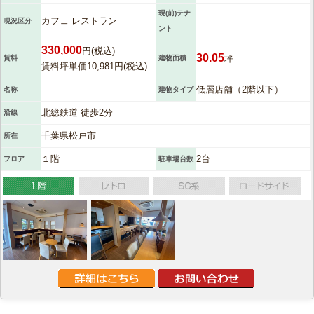
現(前)テナ
カフェ レストラン
現況区分
ント
330,000
円(税込)
30.05
坪
賃料
建物面積
賃料坪単価10,981円(税込)
低層店舗（2階以下）
名称
建物タイプ
北総鉄道 徒歩2分
沿線
千葉県松戸市
所在
１階
2台
フロア
駐車場台数