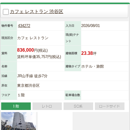
カフェ レストラン 渋谷区
434272
2026/08/01
物件番号
入力日
現(前)テナ
カフェ レストラン
現況区分
ント
836,000
円(税込)
23.38
坪
賃料
建物面積
賃料坪単価35,757円(税込)
ホテル・旅館
名称
建物タイプ
JR山手線 徒歩7分
沿線
東京都渋谷区
所在
１階
フロア
駐車場台数