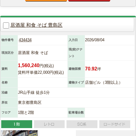
居酒屋 和食 そば 豊島区
434434
2026/08/04
物件番号
入力日
現(前)テナ
居酒屋 和食 そば
現況区分
ント
1,560,240
円(税込)
70.92
坪
賃料
建物面積
賃料坪単価22,000円(税込)
店舗ビル（3階以上）
名称
建物タイプ
JR山手線 徒歩1分
沿線
東京都豊島区
所在
1階と2階
フロア
駐車場台数