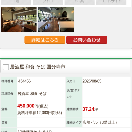
居酒屋 和食 そば 国分寺市
434456
2026/08/05
物件番号
入力日
現(前)テナ
居酒屋 和食 そば
現況区分
ント
450,000
円(税込)
37.24
坪
賃料
建物面積
賃料坪単価12,083円(税込)
店舗ビル（3階以上）
名称
建物タイプ