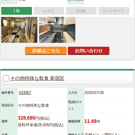
その他特殊な飲食 新宿区
433957
2026/07/28
物件番号
入力日
現(前)テナ
その他特殊な飲食
現況区分
ント
328,680
円(税込)
11.49
坪
賃料
建物面積
賃料坪単価28,605円(税込)
店舗ビル（3階以上）
名称
建物タイプ