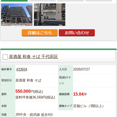
居酒屋 和食 そば 千代田区
433934
2026/07/27
物件番号
入力日
現(前)テナ
居酒屋 和食 そば
現況区分
ント
550,000
円(税込)
15.04
坪
賃料
建物面積
賃料坪単価36,569円(税込)
店舗ビル（3階以上）
名称
建物タイプ
JR中央・総武線 徒歩4分
沿線