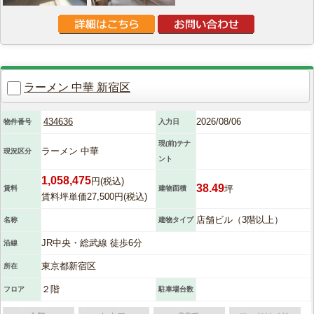
ラーメン 中華 新宿区
434636
2026/08/06
物件番号
入力日
現(前)テナ
ラーメン 中華
現況区分
ント
1,058,475
円(税込)
38.49
坪
賃料
建物面積
賃料坪単価27,500円(税込)
店舗ビル（3階以上）
名称
建物タイプ
JR中央・総武線 徒歩6分
沿線
東京都新宿区
所在
２階
フロア
駐車場台数