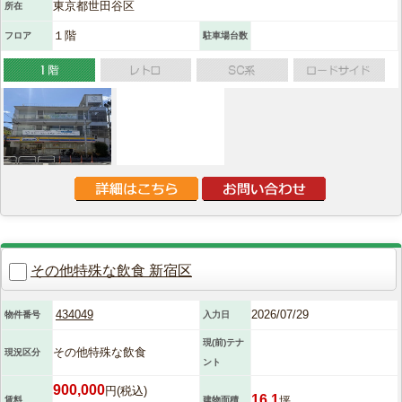
東京都世田谷区
所在
１階
フロア
駐車場台数
その他特殊な飲食 新宿区
434049
2026/07/29
物件番号
入力日
現(前)テナ
その他特殊な飲食
現況区分
ント
900,000
円(税込)
16.1
坪
賃料
建物面積