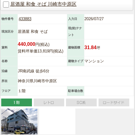
居酒屋 和食 そば 川崎市中原区
433883
2026/07/27
物件番号
入力日
現(前)テナ
居酒屋 和食 そば
現況区分
ント
440,000
円(税込)
31.84
坪
賃料
建物面積
賃料坪単価13,819円(税込)
マンション
名称
建物タイプ
JR南武線 徒歩6分
沿線
神奈川県川崎市中原区
所在
１階
フロア
駐車場台数