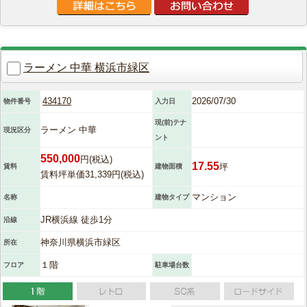
ラーメン 中華 横浜市緑区
434170
2026/07/30
物件番号
入力日
現(前)テナ
ラーメン 中華
現況区分
ント
550,000
円(税込)
17.55
坪
賃料
建物面積
賃料坪単価31,339円(税込)
マンション
名称
建物タイプ
JR横浜線 徒歩1分
沿線
神奈川県横浜市緑区
所在
１階
フロア
駐車場台数