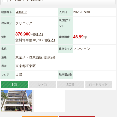
434153
2026/07/30
物件番号
入力日
現(前)テナ
クリニック
現況区分
ント
878,900
円(税込)
46.99
坪
賃料
建物面積
賃料坪単価18,703円(税込)
マンション
名称
建物タイプ
東京メトロ東西線 徒歩2分
沿線
東京都江東区
所在
１階
フロア
駐車場台数