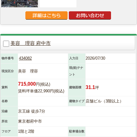
美容 理容 府中市
434082
2026/07/30
物件番号
入力日
現(前)テナ
美容 理容
現況区分
ント
715,000
円(税込)
31.1
坪
賃料
建物面積
賃料坪単価22,990円(税込)
店舗ビル（3階以上）
名称
建物タイプ
京王線 徒歩7分
沿線
東京都府中市
所在
1階と2階
フロア
駐車場台数