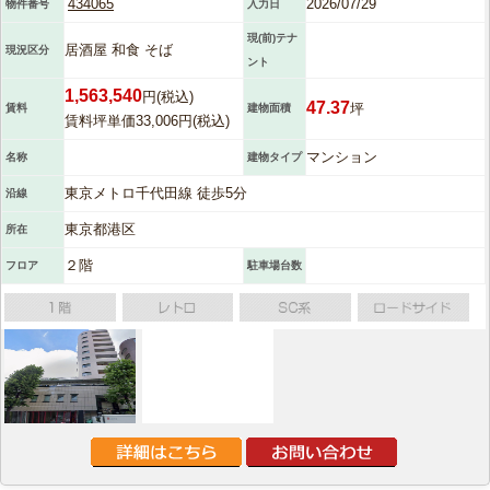
434065
2026/07/29
物件番号
入力日
現(前)テナ
居酒屋 和食 そば
現況区分
ント
1,563,540
円(税込)
47.37
坪
賃料
建物面積
賃料坪単価33,006円(税込)
マンション
名称
建物タイプ
東京メトロ千代田線 徒歩5分
沿線
東京都港区
所在
２階
フロア
駐車場台数