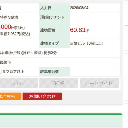
8
入力日
2026/08/04
他特殊な飲食
現(前)テナント
,000
円(税込)
60.83
建物面積
坪
価7,052円(税込)
建物タイプ
店舗ビル（3階以上）
陽本線(神戸線)(神戸～姫路) 徒歩3分
県姫路市
む３フロア以上
駐車場台数
区