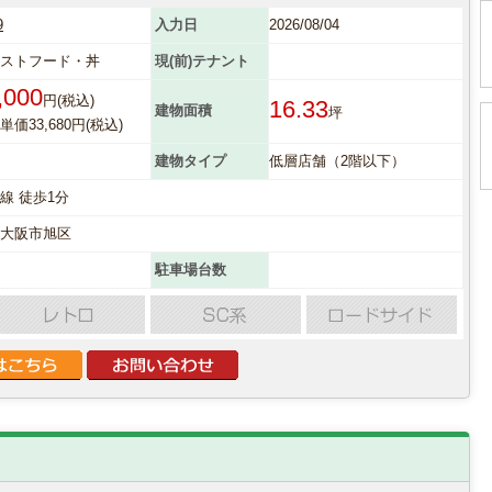
9
入力日
2026/08/04
ーストフード・丼
現(前)テナント
,000
円(税込)
16.33
建物面積
坪
価33,680円(税込)
建物タイプ
低層店舗（2階以下）
線 徒歩1分
府大阪市旭区
駐車場台数