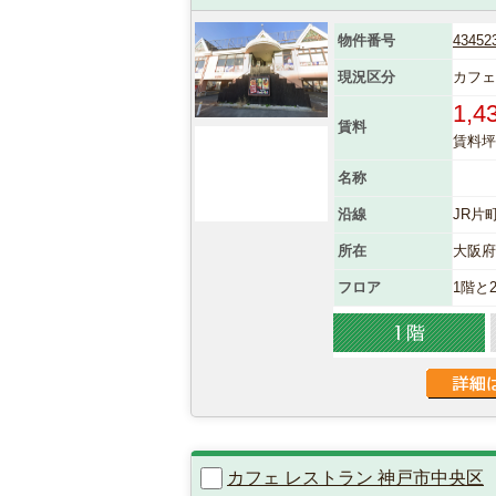
物件番号
43452
現況区分
カフェ
1,4
賃料
賃料坪単
名称
沿線
JR片
所在
大阪
フロア
1階と
カフェ レストラン 神戸市中央区