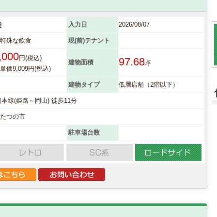
9
入力日
2026/08/07
他特殊な飲食
現(前)テナント
,000
円(税込)
97.68
建物面積
坪
価9,009円(税込)
建物タイプ
低層店舗（2階以下）
陽本線(姫路～岡山) 徒歩11分
県たつの市
駐車場台数