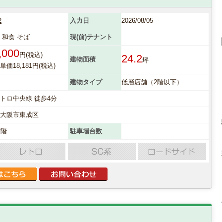
2
入力日
2026/08/05
 和食 そば
現(前)テナント
,000
円(税込)
24.2
建物面積
坪
価18,181円(税込)
建物タイプ
低層店舗（2階以下）
トロ中央線 徒歩4分
府大阪市東成区
2階
駐車場台数