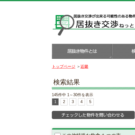
トップページ
＞
近畿
検索結果
145件中 1～30件を表示
1
2
3
4
5