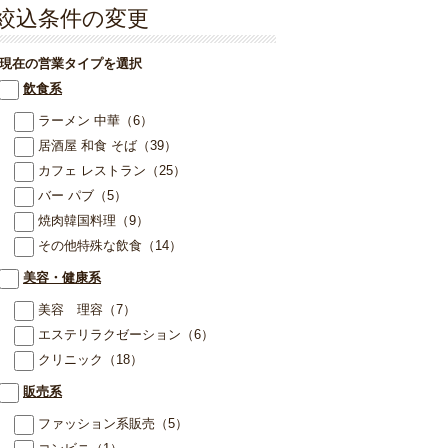
絞込条件の変更
現在の営業タイプを選択
飲食系
ラーメン 中華
（6）
居酒屋 和食 そば
（39）
カフェ レストラン
（25）
バー パブ
（5）
焼肉韓国料理
（9）
その他特殊な飲食
（14）
美容・健康系
美容 理容
（7）
エステリラクゼーション
（6）
クリニック
（18）
販売系
ファッション系販売
（5）