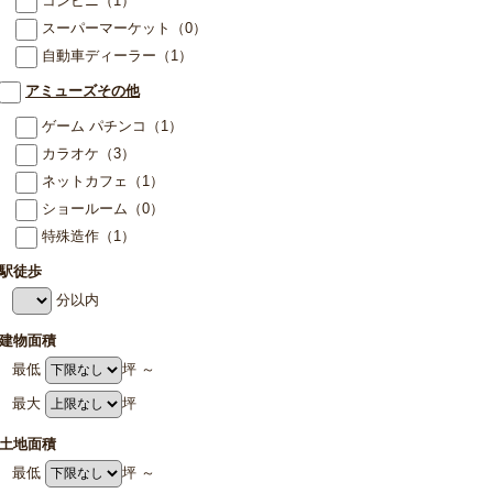
コンビニ
（1）
スーパーマーケット
（0）
自動車ディーラー
（1）
アミューズその他
ゲーム パチンコ
（1）
カラオケ
（3）
ネットカフェ
（1）
ショールーム
（0）
特殊造作
（1）
駅徒歩
分以内
建物面積
最低
坪 ～
最大
坪
土地面積
最低
坪 ～