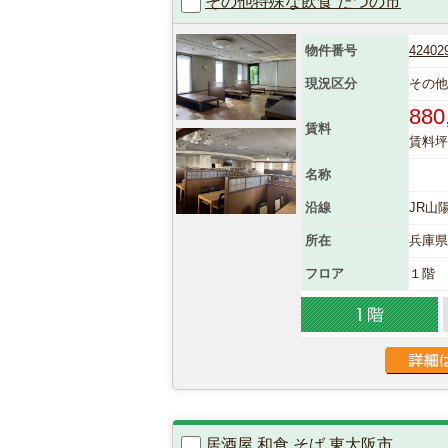
その他特殊な飲食 たつの市
物件番号
42402
現況区分
その
880
賃料
賃料坪単
名称
沿線
JR山
所在
兵庫
フロア
１階
居酒屋 和食 そば 東大阪市