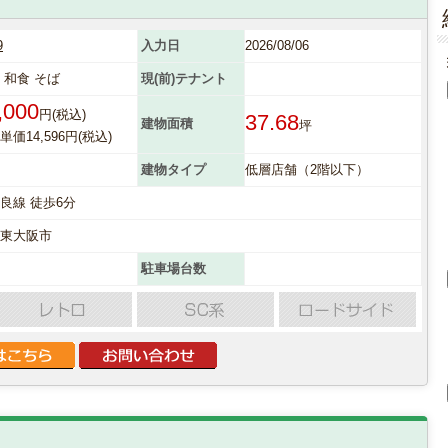
9
入力日
2026/08/06
 和食 そば
現(前)テナント
,000
円(税込)
37.68
建物面積
坪
価14,596円(税込)
建物タイプ
低層店舗（2階以下）
良線 徒歩6分
府東大阪市
駐車場台数