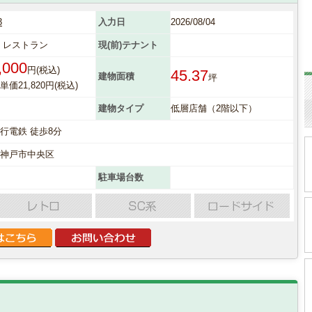
3
入力日
2026/08/04
 レストラン
現(前)テナント
,000
円(税込)
45.37
建物面積
坪
価21,820円(税込)
建物タイプ
低層店舗（2階以下）
行電鉄 徒歩8分
県神戸市中央区
駐車場台数