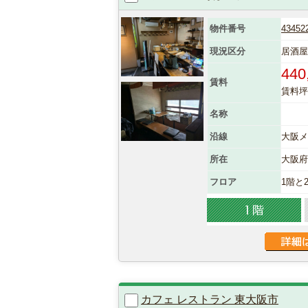
物件番号
43452
現況区分
居酒屋
440
賃料
賃料坪単
名称
沿線
大阪メ
所在
大阪
フロア
1階と
カフェ レストラン 東大阪市