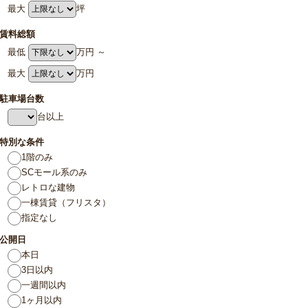
最大
坪
賃料総額
最低
万円 ～
最大
万円
駐車場台数
台以上
特別な条件
1階のみ
SCモール系のみ
レトロな建物
一棟賃貸（フリスタ）
指定なし
公開日
本日
3日以内
一週間以内
1ヶ月以内