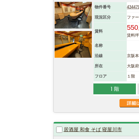
物件番号
43447
現況区分
ファ
550
賃料
賃料坪単
名称
沿線
京阪本
所在
大阪
フロア
１階
居酒屋 和食 そば 寝屋川市