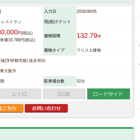
3
入力日
2026/08/05
 レストラン
現(前)テナント
30,000
円(税込)
132.79
建物面積
坪
価10,768円(税込)
建物タイプ
フリスタ建物
町線(学研都市線) 徒歩30分
府東大阪市
2階
駐車場台数
32台