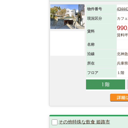
物件番号
43444
現況区分
カフェ
990
賃料
賃料坪単
名称
沿線
北神急
所在
兵庫
フロア
１階
その他特殊な飲食 姫路市