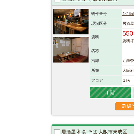
物件番号
43465
現況区分
居酒屋
550
賃料
賃料坪単
名称
沿線
近鉄奈
所在
大阪
フロア
１階
居酒屋 和食 そば 大阪市東成区