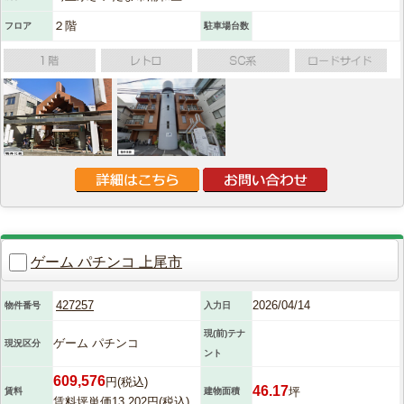
２階
フロア
駐車場台数
ゲーム パチンコ 上尾市
427257
2026/04/14
物件番号
入力日
現(前)テナ
ゲーム パチンコ
現況区分
ント
609,576
円(税込)
46.17
坪
賃料
建物面積
賃料坪単価13,202円(税込)