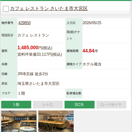
カフェ レストラン さいたま市大宮区
429850
2026/05/25
物件番号
入力日
現(前)テナ
カフェ レストラン
現況区分
ント
1,485,000
円(税込)
44.84
坪
賃料
建物面積
賃料坪単価33,117円(税込)
ホテル複合
名称
建物タイプ
JR埼京線 徒歩2分
沿線
埼玉県さいたま市大宮区
所在
１階
フロア
駐車場台数