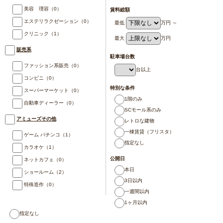
美容 理容
（0）
賃料総額
エステリラクゼーション
（0）
最低
万円 ～
クリニック
（1）
最大
万円
販売系
駐車場台数
ファッション系販売
（0）
台以上
コンビニ
（0）
特別な条件
スーパーマーケット
（0）
1階のみ
自動車ディーラー
（0）
SCモール系のみ
アミューズその他
レトロな建物
一棟賃貸（フリスタ）
ゲーム パチンコ
（1）
指定なし
カラオケ
（1）
公開日
ネットカフェ
（0）
本日
ショールーム
（2）
3日以内
特殊造作
（0）
一週間以内
1ヶ月以内
指定なし