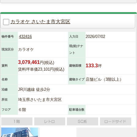
カラオケ さいたま市大宮区
432416
2026/07/02
物件番号
入力日
現(前)テナ
カラオケ
現況区分
ント
3,079,461
円(税込)
133.3
坪
賃料
建物面積
賃料坪単価23,101円(税込)
店舗ビル（3階以上）
名称
建物タイプ
JR川越線 徒歩2分
沿線
埼玉県さいたま市大宮区
所在
６階
フロア
駐車場台数