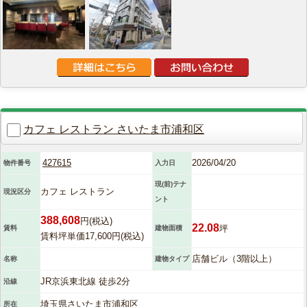
カフェ レストラン さいたま市浦和区
427615
2026/04/20
物件番号
入力日
現(前)テナ
カフェ レストラン
現況区分
ント
388,608
円(税込)
22.08
坪
賃料
建物面積
賃料坪単価17,600円(税込)
店舗ビル（3階以上）
名称
建物タイプ
JR京浜東北線 徒歩2分
沿線
埼玉県さいたま市浦和区
所在