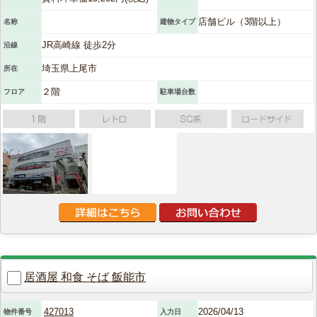
店舗ビル（3階以上）
名称
建物タイプ
JR高崎線 徒歩2分
沿線
埼玉県上尾市
所在
２階
フロア
駐車場台数
居酒屋 和食 そば 飯能市
427013
2026/04/13
物件番号
入力日