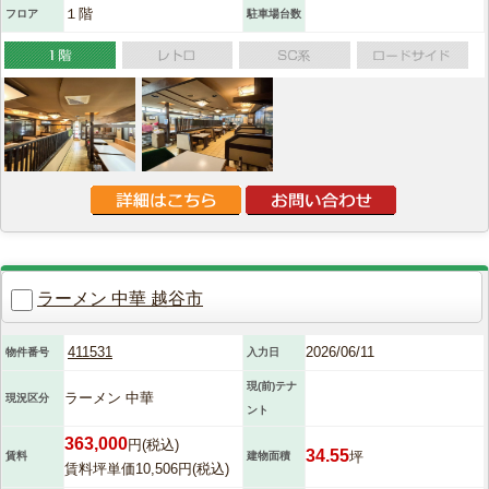
１階
フロア
駐車場台数
ラーメン 中華 越谷市
411531
2026/06/11
物件番号
入力日
現(前)テナ
ラーメン 中華
現況区分
ント
363,000
円(税込)
34.55
坪
賃料
建物面積
賃料坪単価10,506円(税込)