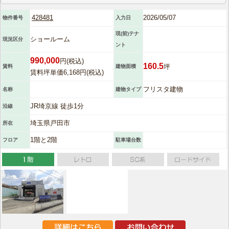
428481
2026/05/07
物件番号
入力日
現(前)テナ
ショールーム
現況区分
ント
990,000
円(税込)
160.5
坪
賃料
建物面積
賃料坪単価6,168円(税込)
フリスタ建物
名称
建物タイプ
JR埼京線 徒歩1分
沿線
埼玉県戸田市
所在
1階と2階
フロア
駐車場台数