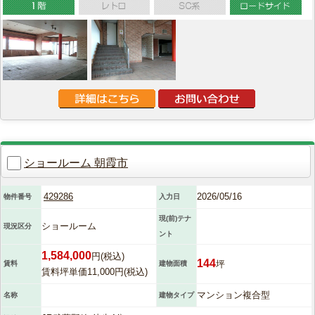
ショールーム 朝霞市
429286
2026/05/16
物件番号
入力日
現(前)テナ
ショールーム
現況区分
ント
1,584,000
円(税込)
144
坪
賃料
建物面積
賃料坪単価11,000円(税込)
マンション複合型
名称
建物タイプ