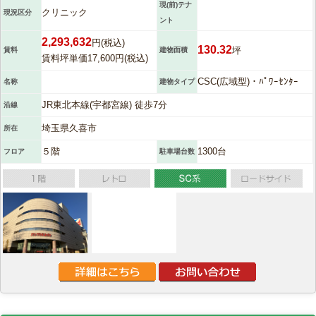
現(前)テナ
クリニック
現況区分
ント
2,293,632
円(税込)
130.32
坪
賃料
建物面積
賃料坪単価17,600円(税込)
CSC(広域型)・ﾊﾟﾜｰｾﾝﾀｰ
名称
建物タイプ
JR東北本線(宇都宮線) 徒歩7分
沿線
埼玉県久喜市
所在
５階
1300台
フロア
駐車場台数