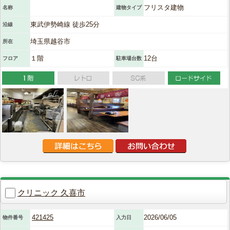
フリスタ建物
名称
建物タイプ
東武伊勢崎線 徒歩25分
沿線
埼玉県越谷市
所在
１階
12台
フロア
駐車場台数
クリニック 久喜市
421425
2026/06/05
物件番号
入力日