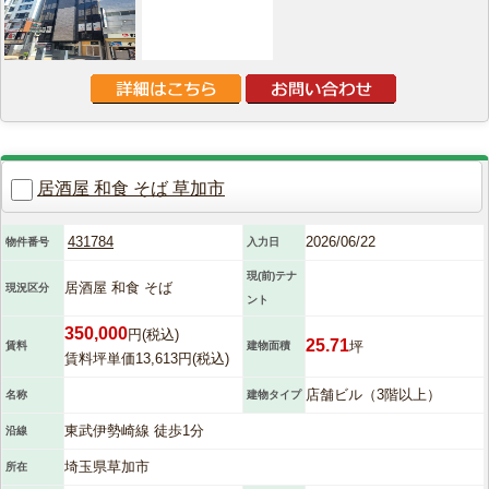
居酒屋 和食 そば 草加市
431784
2026/06/22
物件番号
入力日
現(前)テナ
居酒屋 和食 そば
現況区分
ント
350,000
円(税込)
25.71
坪
賃料
建物面積
賃料坪単価13,613円(税込)
店舗ビル（3階以上）
名称
建物タイプ
東武伊勢崎線 徒歩1分
沿線
埼玉県草加市
所在