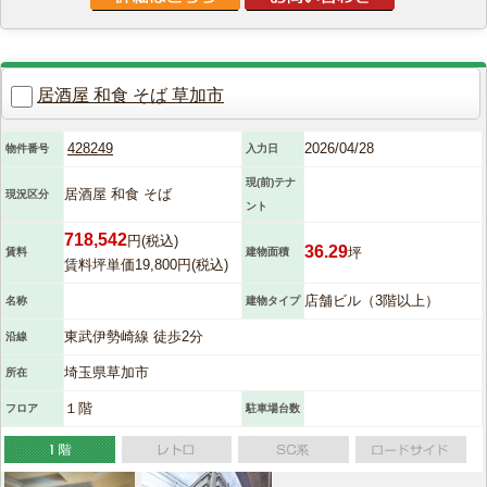
居酒屋 和食 そば 草加市
428249
2026/04/28
物件番号
入力日
現(前)テナ
居酒屋 和食 そば
現況区分
ント
718,542
円(税込)
36.29
坪
賃料
建物面積
賃料坪単価19,800円(税込)
店舗ビル（3階以上）
名称
建物タイプ
東武伊勢崎線 徒歩2分
沿線
埼玉県草加市
所在
１階
フロア
駐車場台数