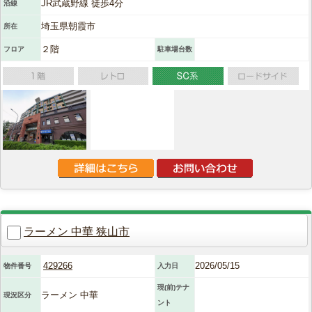
JR武蔵野線 徒歩4分
沿線
埼玉県朝霞市
所在
２階
フロア
駐車場台数
ラーメン 中華 狭山市
429266
2026/05/15
物件番号
入力日
現(前)テナ
ラーメン 中華
現況区分
ント