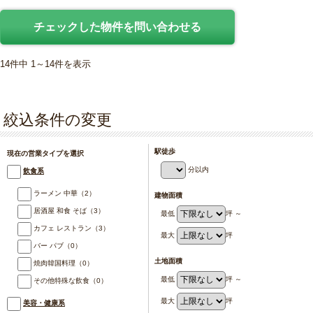
14件中 1～14件を表示
絞込条件の変更
駅徒歩
現在の営業タイプを選択
分以内
飲食系
ラーメン 中華
（2）
建物面積
居酒屋 和食 そば
（3）
最低
坪 ～
カフェ レストラン
（3）
最大
坪
バー パブ
（0）
土地面積
焼肉韓国料理
（0）
最低
坪 ～
その他特殊な飲食
（0）
最大
坪
美容・健康系