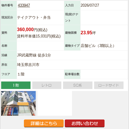
433947
2026/07/27
物件番号
入力日
現(前)テナ
テイクアウト・弁当
現況区分
ント
360,000
円(税込)
23.95
坪
賃料
建物面積
賃料坪単価15,031円(税込)
店舗ビル（3階以上）
名称
建物タイプ
JR武蔵野線 徒歩1分
沿線
埼玉県吉川市
所在
１階
フロア
駐車場台数