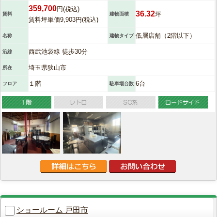
359,700
円(税込)
36.32
坪
賃料
建物面積
賃料坪単価9,903円(税込)
低層店舗（2階以下）
名称
建物タイプ
西武池袋線 徒歩30分
沿線
埼玉県狭山市
所在
１階
6台
フロア
駐車場台数
ショールーム 戸田市