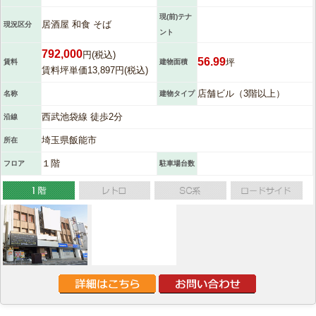
現(前)テナ
居酒屋 和食 そば
現況区分
ント
792,000
円(税込)
56.99
坪
賃料
建物面積
賃料坪単価13,897円(税込)
店舗ビル（3階以上）
名称
建物タイプ
西武池袋線 徒歩2分
沿線
埼玉県飯能市
所在
１階
フロア
駐車場台数