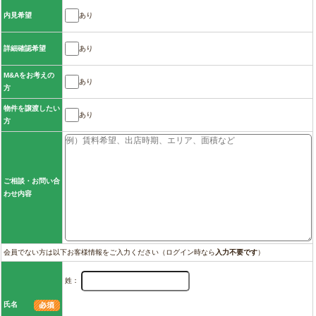
あり
内見希望
あり
詳細確認希望
M&Aをお考えの
あり
方
物件を譲渡したい
あり
方
ご相談・お問い合
わせ内容
会員でない方は以下お客様情報をご入力ください（ログイン時なら
入力不要です
）
姓：
氏名