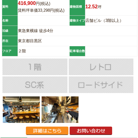
416,900
円(税込)
12.52
坪
賃料
建物面積
賃料坪単価33,298円(税込)
店舗ビル（3階以上）
名称
建物タイプ
東急東横線 徒歩4分
沿線
東京都目黒区
所在
２階
フロア
駐車場台数