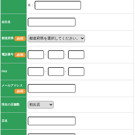
名：
会社名
都道府県
電話番号
－
－
FAX
－
－
メールアドレス
現在の店舗数
店名