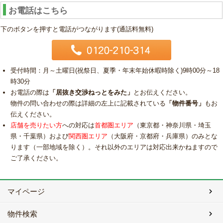
お電話はこちら
下のボタンを押すと電話がつながります(通話料無料)
受付時間：月～土曜日(祝祭日、夏季・年末年始休暇時除く)9時00分～18
時30分
お電話の際は
「居抜き交渉ねっとをみた」
とお伝えください。
物件の問い合わせの際は詳細の左上に記載されている
「物件番号」
もお
伝えください。
店舗を売りたい方
への対応は
首都圏エリア
（東京都・神奈川県・埼玉
県・千葉県）および
関西圏エリア
（大阪府・京都府・兵庫県）のみとな
ります（一部地域を除く）。それ以外のエリアは対応出来かねますので
ご了承ください。
マイページ
物件検索