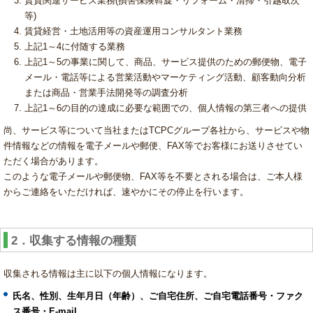
賃貸関連サービス業務(損害保険斡旋・リフォーム・清掃・引越取次
等)
賃貸経営・土地活用等の資産運用コンサルタント業務
上記1～4に付随する業務
上記1～5の事業に関して、商品、サービス提供のための郵便物、電子
メール・電話等による営業活動やマーケティング活動、顧客動向分析
または商品・営業手法開発等の調査分析
上記1～6の目的の達成に必要な範囲での、個人情報の第三者への提供
尚、サービス等について当社またはTCPCグループ各社から、サービスや物
件情報などの情報を電子メールや郵便、FAX等でお客様にお送りさせてい
ただく場合があります。
このような電子メールや郵便物、FAX等を不要とされる場合は、ご本人様
からご連絡をいただければ、速やかにその停止を行います。
2．収集する情報の種類
収集される情報は主に以下の個人情報になります。
氏名、性別、生年月日（年齢）、ご自宅住所、ご自宅電話番号・ファク
ス番号・E-mail