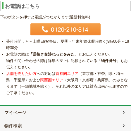
お電話はこちら
下のボタンを押すと電話がつながります(通話料無料)
受付時間：月～土曜日(祝祭日、夏季・年末年始休暇時除く)9時00分～18
時30分
お電話の際は
「居抜き交渉ねっとをみた」
とお伝えください。
物件の問い合わせの際は詳細の左上に記載されている
「物件番号」
もお
伝えください。
店舗を売りたい方
への対応は
首都圏エリア
（東京都・神奈川県・埼玉
県・千葉県）および
関西圏エリア
（大阪府・京都府・兵庫県）のみとな
ります（一部地域を除く）。それ以外のエリアは対応出来かねますので
ご了承ください。
マイページ
物件検索