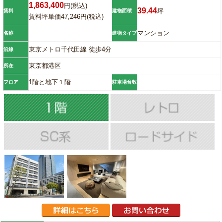
1,863,400
円(税込)
39.44
坪
賃料
建物面積
賃料坪単価47,246円(税込)
マンション
名称
建物タイプ
東京メトロ千代田線 徒歩4分
沿線
東京都港区
所在
1階と地下１階
フロア
駐車場台数