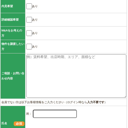
あり
内見希望
あり
詳細確認希望
M&Aをお考えの
あり
方
物件を譲渡したい
あり
方
ご相談・お問い合
わせ内容
会員でない方は以下お客様情報をご入力ください（ログイン時なら
入力不要です
）
姓：
氏名