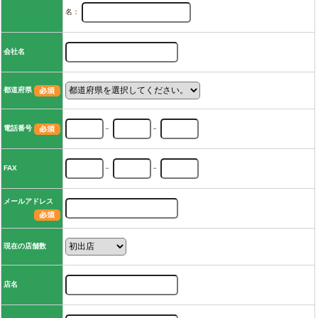
名：
会社名
都道府県
電話番号
－
－
FAX
－
－
メールアドレス
現在の店舗数
店名