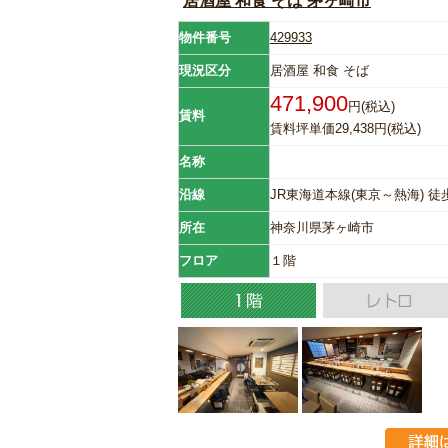
居酒屋 和食 そば 茅ヶ崎市
物件番号
429933
現況区分
居酒屋 和食 そば
471,900
円(税込)
賃料
賃料坪単価29,438円(税込)
名称
沿線
JR東海道本線(東京～熱海) 徒
所在
神奈川県茅ヶ崎市
フロア
１階