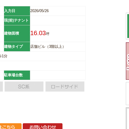
入力日
2026/05/26
現(前)テナント
16.03
建物面積
坪
建物タイプ
店舗ビル（3階以上）
歩1分
駐車場台数