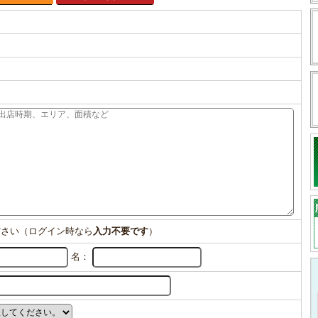
ださい（ログイン時なら
入力不要です
）
名：