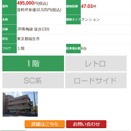
495,000
円(税込)
47.03
坪
賃料
建物面積
賃料坪単価10,525円(税込)
マンション
名称
建物タイプ
JR青梅線 徒歩13分
沿線
東京都福生市
所在
１階
6台
フロア
駐車場台数