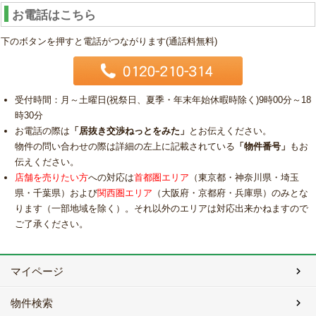
お電話はこちら
下のボタンを押すと電話がつながります(通話料無料)
受付時間：月～土曜日(祝祭日、夏季・年末年始休暇時除く)9時00分～18
時30分
お電話の際は
「居抜き交渉ねっとをみた」
とお伝えください。
物件の問い合わせの際は詳細の左上に記載されている
「物件番号」
もお
伝えください。
店舗を売りたい方
への対応は
首都圏エリア
（東京都・神奈川県・埼玉
県・千葉県）および
関西圏エリア
（大阪府・京都府・兵庫県）のみとな
ります（一部地域を除く）。それ以外のエリアは対応出来かねますので
ご了承ください。
マイページ
物件検索