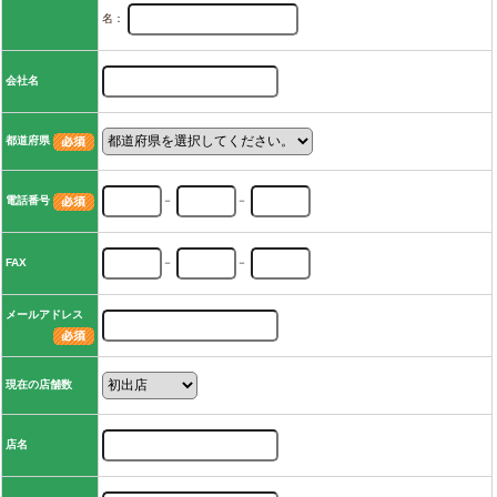
名：
会社名
都道府県
電話番号
－
－
FAX
－
－
メールアドレス
現在の店舗数
店名