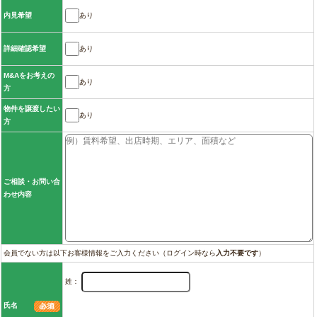
あり
内見希望
あり
詳細確認希望
M&Aをお考えの
あり
方
物件を譲渡したい
あり
方
ご相談・お問い合
わせ内容
会員でない方は以下お客様情報をご入力ください（ログイン時なら
入力不要です
）
姓：
氏名