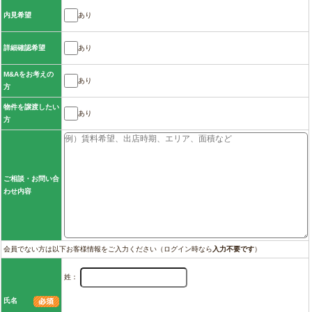
あり
内見希望
あり
詳細確認希望
M&Aをお考えの
あり
方
物件を譲渡したい
あり
方
ご相談・お問い合
わせ内容
会員でない方は以下お客様情報をご入力ください（ログイン時なら
入力不要です
）
姓：
氏名