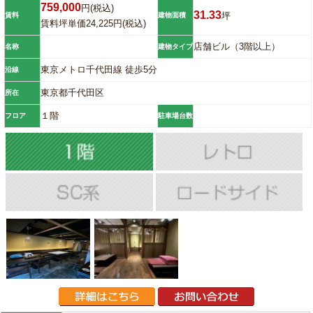
759,000
円(税込)
31.33
坪
賃料
建物面積
賃料坪単価24,225円(税込)
店舗ビル（3階以上）
名称
建物タイプ
東京メトロ千代田線 徒歩5分
沿線
東京都千代田区
所在
１階
フロア
駐車場台数