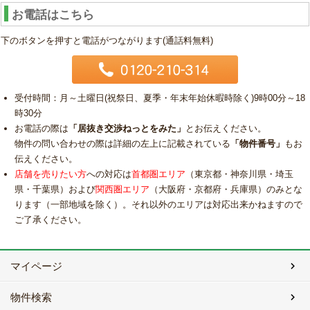
お電話はこちら
下のボタンを押すと電話がつながります(通話料無料)
受付時間：月～土曜日(祝祭日、夏季・年末年始休暇時除く)9時00分～18
時30分
お電話の際は
「居抜き交渉ねっとをみた」
とお伝えください。
物件の問い合わせの際は詳細の左上に記載されている
「物件番号」
もお
伝えください。
店舗を売りたい方
への対応は
首都圏エリア
（東京都・神奈川県・埼玉
県・千葉県）および
関西圏エリア
（大阪府・京都府・兵庫県）のみとな
ります（一部地域を除く）。それ以外のエリアは対応出来かねますので
ご了承ください。
マイページ
物件検索