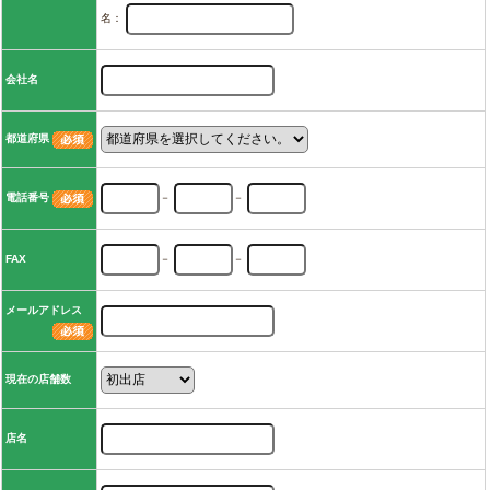
名：
会社名
都道府県
電話番号
－
－
FAX
－
－
メールアドレス
現在の店舗数
店名