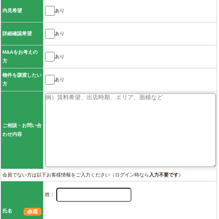
あり
内見希望
あり
詳細確認希望
M&Aをお考えの
あり
方
物件を譲渡したい
あり
方
ご相談・お問い合
わせ内容
会員でない方は以下お客様情報をご入力ください（ログイン時なら
入力不要です
）
姓：
氏名