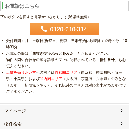
お電話はこちら
下のボタンを押すと電話がつながります(通話料無料)
受付時間：月～土曜日(祝祭日、夏季・年末年始休暇時除く)9時00分～18
時30分
お電話の際は
「居抜き交渉ねっとをみた」
とお伝えください。
物件の問い合わせの際は詳細の左上に記載されている
「物件番号」
もお
伝えください。
店舗を売りたい方
への対応は
首都圏エリア
（東京都・神奈川県・埼玉
県・千葉県）および
関西圏エリア
（大阪府・京都府・兵庫県）のみとな
ります（一部地域を除く）。それ以外のエリアは対応出来かねますので
ご了承ください。
マイページ
物件検索