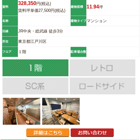
328,350
円(税込)
11.94
坪
賃料
建物面積
賃料坪単価27,500円(税込)
マンション
名称
建物タイプ
JR中央・総武線 徒歩3分
沿線
東京都江戸川区
所在
１階
フロア
駐車場台数