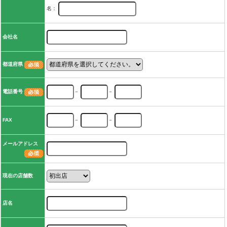
名：
会社名
都道府県
電話番号
－
－
FAX
－
－
メールアドレス
現在の店舗数
店名