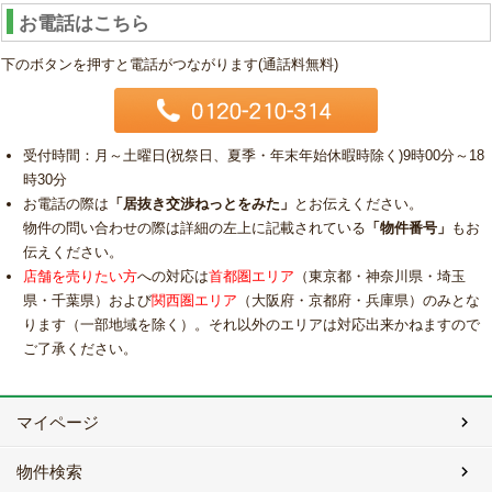
お電話はこちら
下のボタンを押すと電話がつながります(通話料無料)
受付時間：月～土曜日(祝祭日、夏季・年末年始休暇時除く)9時00分～18
時30分
お電話の際は
「居抜き交渉ねっとをみた」
とお伝えください。
物件の問い合わせの際は詳細の左上に記載されている
「物件番号」
もお
伝えください。
店舗を売りたい方
への対応は
首都圏エリア
（東京都・神奈川県・埼玉
県・千葉県）および
関西圏エリア
（大阪府・京都府・兵庫県）のみとな
ります（一部地域を除く）。それ以外のエリアは対応出来かねますので
ご了承ください。
マイページ
物件検索