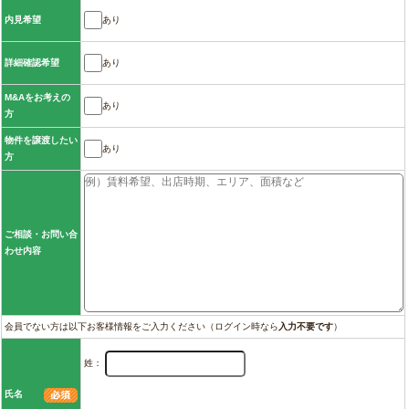
あり
内見希望
あり
詳細確認希望
M&Aをお考えの
あり
方
物件を譲渡したい
あり
方
ご相談・お問い合
わせ内容
会員でない方は以下お客様情報をご入力ください（ログイン時なら
入力不要です
）
姓：
氏名