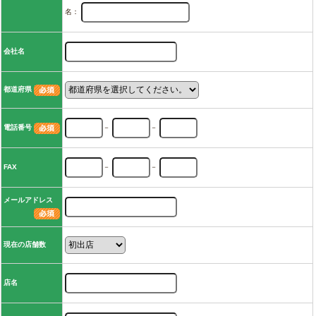
名：
会社名
都道府県
電話番号
－
－
FAX
－
－
メールアドレス
現在の店舗数
店名