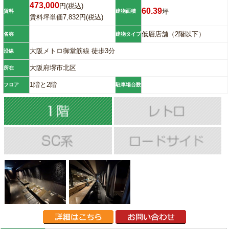
473,000
円(税込)
60.39
坪
賃料
建物面積
賃料坪単価7,832円(税込)
低層店舗（2階以下）
名称
建物タイプ
大阪メトロ御堂筋線 徒歩3分
沿線
大阪府堺市北区
所在
1階と2階
フロア
駐車場台数