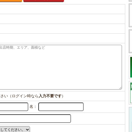
ださい（ログイン時なら
入力不要です
）
名：