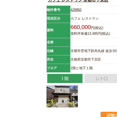
カフェ レストラン 京都市下京区
物件番号
428950
現況区分
カフェ レストラン
660,000
円(税込)
賃料
賃料坪単価13,485円(税込)
名称
沿線
京都市営地下鉄烏丸線 徒歩1
所在
京都府京都市下京区
フロア
1階と地下１階