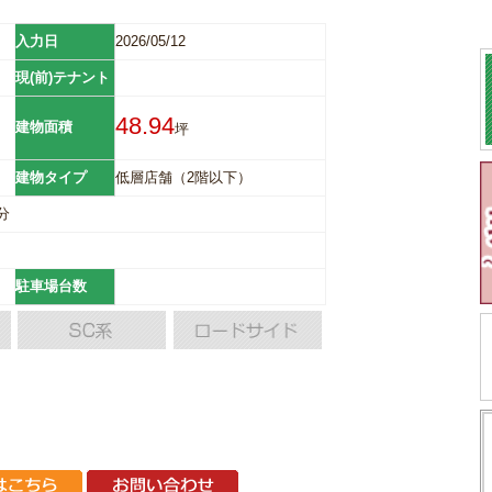
入力日
2026/05/12
現(前)テナント
48.94
建物面積
坪
建物タイプ
低層店舗（2階以下）
0分
駐車場台数