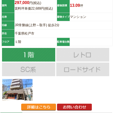
297,000
円(税込)
13.09
坪
賃料
建物面積
賃料坪単価22,689円(税込)
マンション
名称
建物タイプ
JR常磐線(上野～取手) 徒歩2分
沿線
千葉県松戸市
所在
１階
フロア
駐車場台数