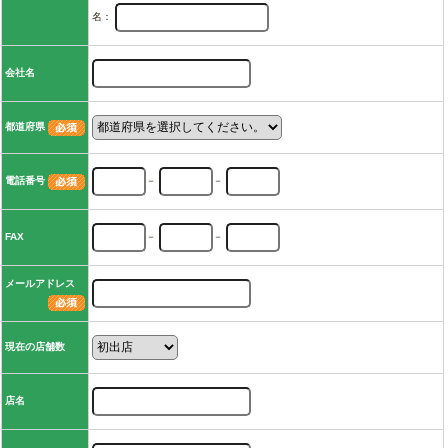
名：
会社名
都道府県
電話番号
－
－
FAX
－
－
メールアドレス
現在の店舗数
店名