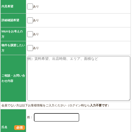
あり
内見希望
あり
詳細確認希望
M&Aをお考えの
あり
方
物件を譲渡したい
あり
方
ご相談・お問い合
わせ内容
会員でない方は以下お客様情報をご入力ください（ログイン時なら
入力不要です
）
姓：
氏名