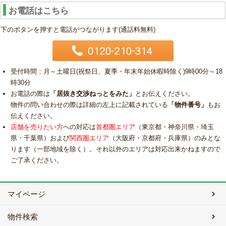
お電話はこちら
下のボタンを押すと電話がつながります(通話料無料)
受付時間：月～土曜日(祝祭日、夏季・年末年始休暇時除く)9時00分～18
時30分
お電話の際は
「居抜き交渉ねっとをみた」
とお伝えください。
物件の問い合わせの際は詳細の左上に記載されている
「物件番号」
もお
伝えください。
店舗を売りたい方
への対応は
首都圏エリア
（東京都・神奈川県・埼玉
県・千葉県）および
関西圏エリア
（大阪府・京都府・兵庫県）のみとな
ります（一部地域を除く）。それ以外のエリアは対応出来かねますので
ご了承ください。
マイページ
物件検索