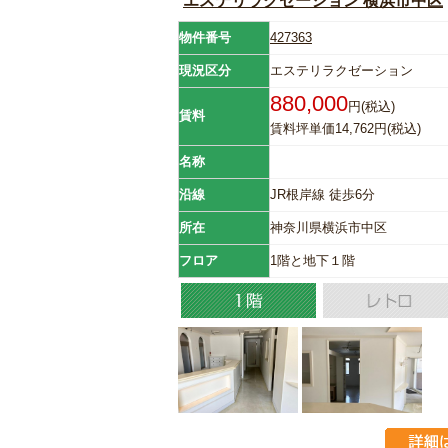
エステリラクゼーション 横浜市中区
物件番号
427363
現況区分
エステリラクゼーション
880,000
円(税込)
賃料
賃料坪単価14,762円(税込)
名称
沿線
JR根岸線 徒歩6分
所在
神奈川県横浜市中区
フロア
1階と地下１階