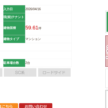
入力日
2026/04/16
現(前)テナント
59.61
建物面積
坪
建物タイプ
マンション
駐車場台数
2台