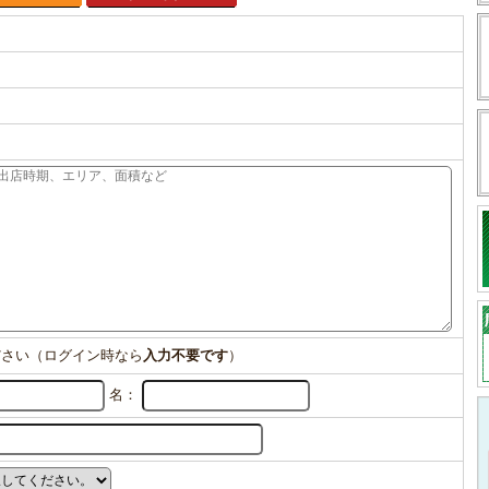
ださい（ログイン時なら
入力不要です
）
名：