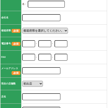
名：
会社名
都道府県
電話番号
－
－
FAX
－
－
メールアドレス
現在の店舗数
店名