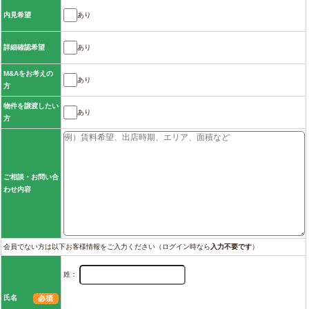
あり
内見希望
あり
詳細確認希望
M&Aをお考えの
あり
方
物件を譲渡したい
あり
方
ご相談・お問い合
わせ内容
会員でない方は以下お客様情報をご入力ください（ログイン時なら
入力不要です
）
姓：
氏名