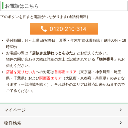
お電話はこちら
下のボタンを押すと電話がつながります(通話料無料)
受付時間：月～土曜日(祝祭日、夏季・年末年始休暇時除く)9時00分～18
時30分
お電話の際は
「居抜き交渉ねっとをみた」
とお伝えください。
物件の問い合わせの際は詳細の左上に記載されている
「物件番号」
もお
伝えください。
店舗を売りたい方
への対応は
首都圏エリア
（東京都・神奈川県・埼玉
県・千葉県）および
関西圏エリア
（大阪府・京都府・兵庫県）のみとな
ります（一部地域を除く）。それ以外のエリアは対応出来かねますので
ご了承ください。
マイページ
物件検索