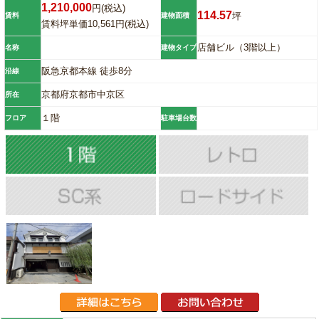
1,210,000
円(税込)
114.57
坪
賃料
建物面積
賃料坪単価10,561円(税込)
店舗ビル（3階以上）
名称
建物タイプ
阪急京都本線 徒歩8分
沿線
京都府京都市中京区
所在
１階
フロア
駐車場台数