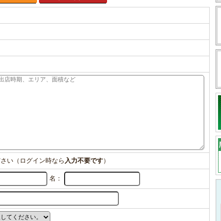
ださい（ログイン時なら
入力不要です
）
名：