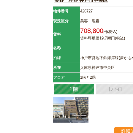
美容 理容 神戸市中央区
物件番号
426727
現況区分
美容 理容
708,800
円(税込)
賃料
賃料坪単価19,798円(税込)
名称
沿線
神戸市営地下鉄海岸線(夢かもめ
所在
兵庫県神戸市中央区
フロア
1階と2階