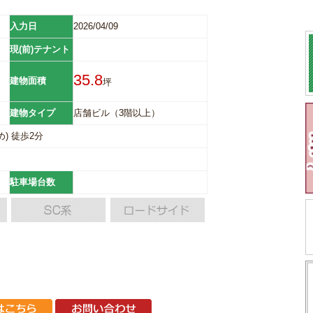
入力日
2026/04/09
現(前)テナント
35.8
建物面積
坪
建物タイプ
店舗ビル（3階以上）
) 徒歩2分
駐車場台数