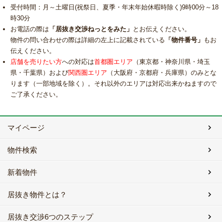
受付時間：月～土曜日(祝祭日、夏季・年末年始休暇時除く)9時00分～18
時30分
お電話の際は
「居抜き交渉ねっとをみた」
とお伝えください。
物件の問い合わせの際は詳細の左上に記載されている
「物件番号」
もお
伝えください。
店舗を売りたい方
への対応は
首都圏エリア
（東京都・神奈川県・埼玉
県・千葉県）および
関西圏エリア
（大阪府・京都府・兵庫県）のみとな
ります（一部地域を除く）。それ以外のエリアは対応出来かねますので
ご了承ください。
マイページ
物件検索
新着物件
居抜き物件とは？
居抜き交渉6つのステップ