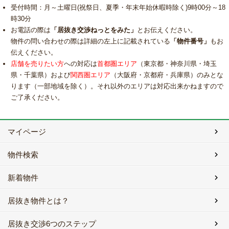
受付時間：月～土曜日(祝祭日、夏季・年末年始休暇時除く)9時00分～18
時30分
お電話の際は
「居抜き交渉ねっとをみた」
とお伝えください。
物件の問い合わせの際は詳細の左上に記載されている
「物件番号」
もお
伝えください。
店舗を売りたい方
への対応は
首都圏エリア
（東京都・神奈川県・埼玉
県・千葉県）および
関西圏エリア
（大阪府・京都府・兵庫県）のみとな
ります（一部地域を除く）。それ以外のエリアは対応出来かねますので
ご了承ください。
マイページ
物件検索
新着物件
居抜き物件とは？
居抜き交渉6つのステップ