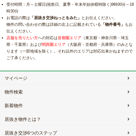
受付時間：月～土曜日(祝祭日、夏季・年末年始休暇時除く)9時00分～18
時30分
お電話の際は
「居抜き交渉ねっとをみた」
とお伝えください。
物件の問い合わせの際は詳細の左上に記載されている
「物件番号」
もお
伝えください。
店舗を売りたい方
への対応は
首都圏エリア
（東京都・神奈川県・埼玉
県・千葉県）および
関西圏エリア
（大阪府・京都府・兵庫県）のみとな
ります（一部地域を除く）。それ以外のエリアは対応出来かねますので
ご了承ください。
マイページ
物件検索
新着物件
居抜き物件とは？
居抜き交渉6つのステップ