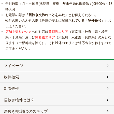
受付時間：月～土曜日(祝祭日、夏季・年末年始休暇時除く)9時00分～18
時30分
お電話の際は
「居抜き交渉ねっとをみた」
とお伝えください。
物件の問い合わせの際は詳細の左上に記載されている
「物件番号」
もお
伝えください。
店舗を売りたい方
への対応は
首都圏エリア
（東京都・神奈川県・埼玉
県・千葉県）および
関西圏エリア
（大阪府・京都府・兵庫県）のみとな
ります（一部地域を除く）。それ以外のエリアは対応出来かねますので
ご了承ください。
マイページ
物件検索
新着物件
居抜き物件とは？
居抜き交渉6つのステップ