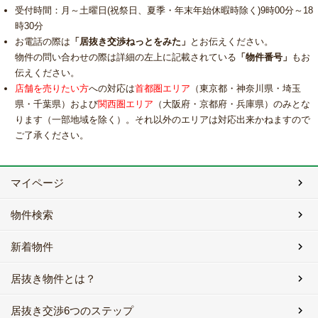
受付時間：月～土曜日(祝祭日、夏季・年末年始休暇時除く)9時00分～18
時30分
お電話の際は
「居抜き交渉ねっとをみた」
とお伝えください。
物件の問い合わせの際は詳細の左上に記載されている
「物件番号」
もお
伝えください。
店舗を売りたい方
への対応は
首都圏エリア
（東京都・神奈川県・埼玉
県・千葉県）および
関西圏エリア
（大阪府・京都府・兵庫県）のみとな
ります（一部地域を除く）。それ以外のエリアは対応出来かねますので
ご了承ください。
マイページ
物件検索
新着物件
居抜き物件とは？
居抜き交渉6つのステップ