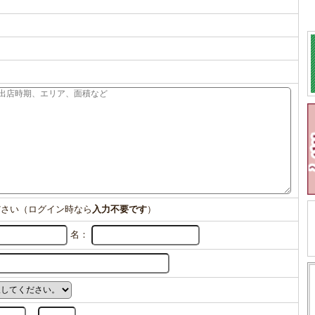
ださい（ログイン時なら
入力不要です
）
名：