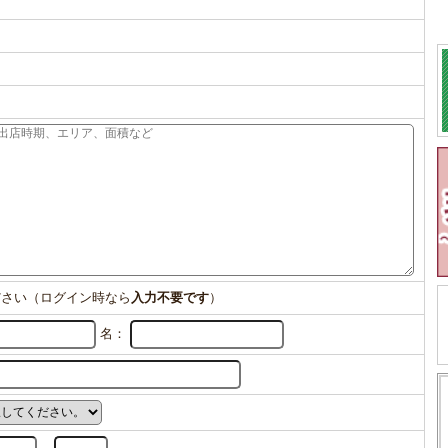
ださい（ログイン時なら
入力不要です
）
名：