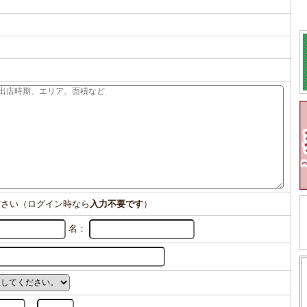
ださい（ログイン時なら
入力不要です
）
名：