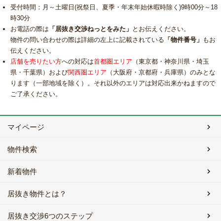
受付時間：月～土曜日(祝祭日、夏季・年末年始休暇時除く)9時00分～18
時30分
お電話の際は
「居抜き交渉ねっとをみた」
とお伝えください。
物件の問い合わせの際は詳細の左上に記載されている
「物件番号」
もお
伝えください。
店舗を売りたい方
への対応は
首都圏エリア
（東京都・神奈川県・埼玉
県・千葉県）および
関西圏エリア
（大阪府・京都府・兵庫県）のみとな
ります（一部地域を除く）。それ以外のエリアは対応出来かねますので
ご了承ください。
マイページ
物件検索
新着物件
居抜き物件とは？
居抜き交渉6つのステップ