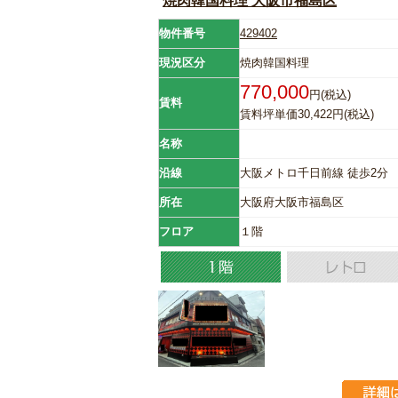
焼肉韓国料理 大阪市福島区
物件番号
429402
現況区分
焼肉韓国料理
770,000
円(税込)
賃料
賃料坪単価30,422円(税込)
名称
沿線
大阪メトロ千日前線 徒歩2分
所在
大阪府大阪市福島区
フロア
１階