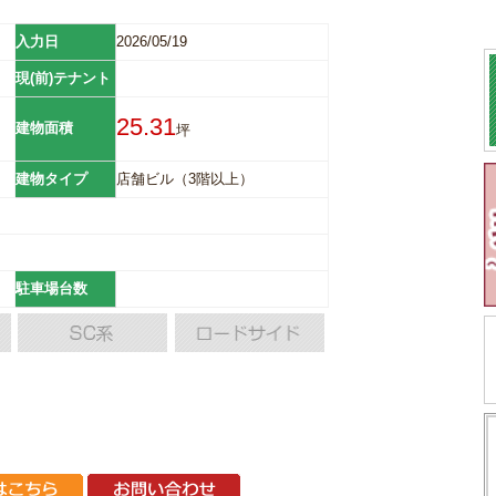
入力日
2026/05/19
現(前)テナント
25.31
建物面積
坪
建物タイプ
店舗ビル（3階以上）
駐車場台数