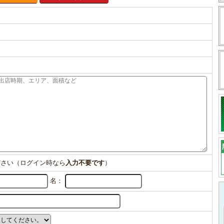
ださい（ログイン時なら
入力不要です
）
名：