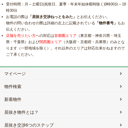
受付時間：月～土曜日(祝祭日、夏季・年末年始休暇時除く)9時00分～18
時30分
お電話の際は
「居抜き交渉ねっとをみた」
とお伝えください。
物件の問い合わせの際は詳細の左上に記載されている
「物件番号」
もお
伝えください。
店舗を売りたい方
への対応は
首都圏エリア
（東京都・神奈川県・埼玉
県・千葉県）および
関西圏エリア
（大阪府・京都府・兵庫県）のみとな
ります（一部地域を除く）。それ以外のエリアは対応出来かねますので
ご了承ください。
マイページ
物件検索
新着物件
居抜き物件とは？
居抜き交渉6つのステップ