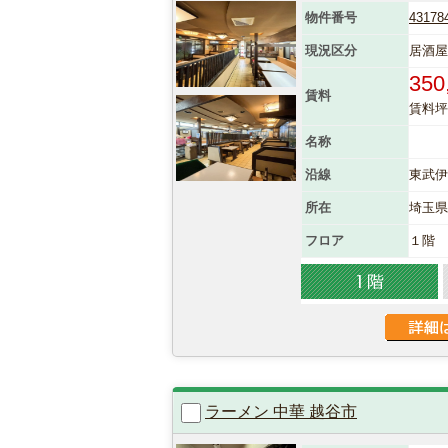
物件番号
43178
現況区分
居酒屋
350
賃料
賃料坪単
名称
沿線
東武伊
所在
埼玉
フロア
１階
ラーメン 中華 越谷市