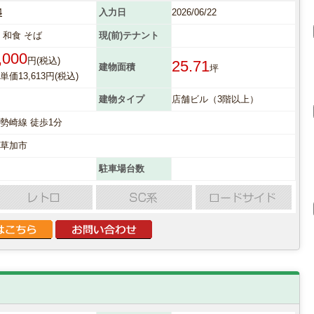
4
入力日
2026/06/22
 和食 そば
現(前)テナント
,000
円(税込)
25.71
建物面積
坪
価13,613円(税込)
建物タイプ
店舗ビル（3階以上）
勢崎線 徒歩1分
県草加市
駐車場台数