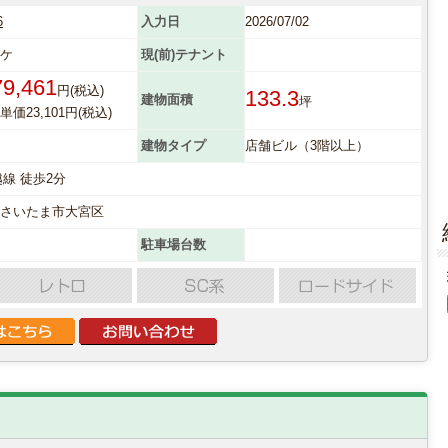
6
入力日
2026/07/02
オケ
現(前)テナント
79,461
円(税込)
133.3
建物面積
坪
価23,101円(税込)
建物タイプ
店舗ビル（3階以上）
越線 徒歩2分
県さいたま市大宮区
駐車場台数