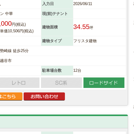
1
入力日
2026/06/11
ン 中華
現(前)テナント
,000
円(税込)
34.55
建物面積
坪
価10,506円(税込)
建物タイプ
フリスタ建物
勢崎線 徒歩25分
県越谷市
駐車場台数
12台