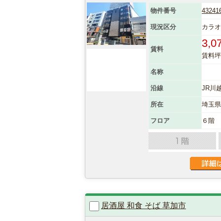
物件番号
43241
現況区分
カラ
3,0
賃料
賃料坪単
名称
沿線
JR川
所在
埼玉
フロア
６階
居酒屋 和食 そば 草加市