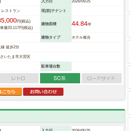
0
入力日
2026/05/25
 レストラン
現(前)テナント
85,000
円(税込)
44.84
建物面積
坪
価33,117円(税込)
建物タイプ
ホテル複合
京線 徒歩2分
県さいたま市大宮区
駐車場台数
9
入力日
2026/05/25