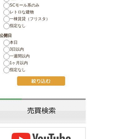
SCモール系のみ
レトロな建物
一棟賃貸（フリスタ）
指定なし
公開日
本日
3日以内
一週間以内
1ヶ月以内
指定なし