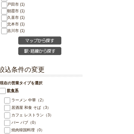
戸田市 (1)
朝霞市 (1)
久喜市 (1)
北本市 (1)
吉川市 (1)
絞込条件の変更
現在の営業タイプを選択
飲食系
ラーメン 中華
（2）
居酒屋 和食 そば
（3）
カフェ レストラン
（3）
バー パブ
（0）
焼肉韓国料理
（0）