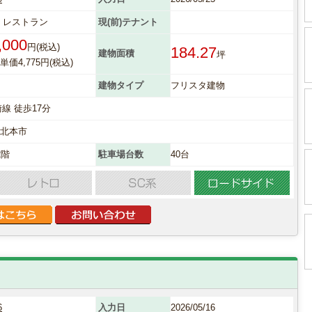
 レストラン
現(前)テナント
,000
円(税込)
184.27
建物面積
坪
価4,775円(税込)
建物タイプ
フリスタ建物
崎線 徒歩17分
県北本市
2階
駐車場台数
40台
6
入力日
2026/05/16