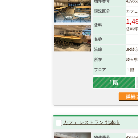
物件番号
42985
現況区分
カフェ
1,4
賃料
賃料坪単
名称
沿線
JR埼
所在
埼玉
フロア
１階
カフェ レストラン 北本市
物件番号
42985