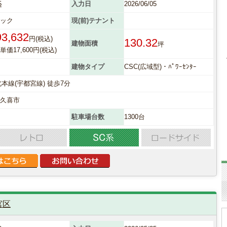
5
入力日
2026/06/05
ニック
現(前)テナント
93,632
円(税込)
130.32
建物面積
坪
価17,600円(税込)
建物タイプ
CSC(広域型)・ﾊﾟﾜｰｾﾝﾀｰ
北本線(宇都宮線) 徒歩7分
県久喜市
駐車場台数
1300台
宮区