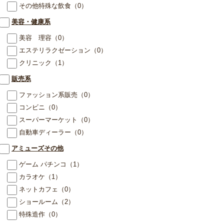
その他特殊な飲食
（0）
美容・健康系
美容 理容
（0）
エステリラクゼーション
（0）
クリニック
（1）
販売系
ファッション系販売
（0）
コンビニ
（0）
スーパーマーケット
（0）
自動車ディーラー
（0）
アミューズその他
ゲーム パチンコ
（1）
カラオケ
（1）
ネットカフェ
（0）
ショールーム
（2）
特殊造作
（0）