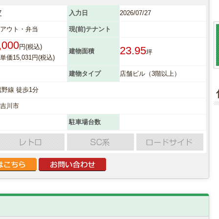
7
入力日
2026/07/27
クアウト・弁当
現(前)テナント
,000
円(税込)
23.95
建物面積
坪
価15,031円(税込)
建物タイプ
店舗ビル（3階以上）
蔵野線 徒歩1分
県吉川市
駐車場台数