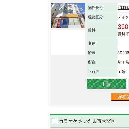
物件番号
43394
現況区分
テイ
360
賃料
賃料坪単
名称
沿線
JR武
所在
埼玉
フロア
１階
カラオケ さいたま市大宮区