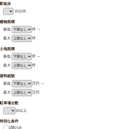
駅徒歩
分以内
建物面積
最低
坪 ～
最大
坪
土地面積
最低
坪 ～
最大
坪
賃料総額
最低
万円 ～
最大
万円
駐車場台数
台以上
特別な条件
1階のみ