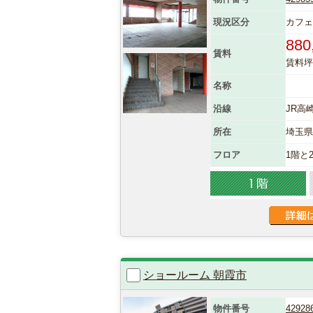
現況区分
カフェ
880
賃料
賃料坪単
名称
沿線
JR高
所在
埼玉
フロア
1階と
ショールーム 朝霞市
物件番号
42928