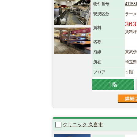
物件番号
41153
現況区分
ラーメ
363
賃料
賃料坪単
名称
沿線
東武伊
所在
埼玉
フロア
１階
クリニック 久喜市