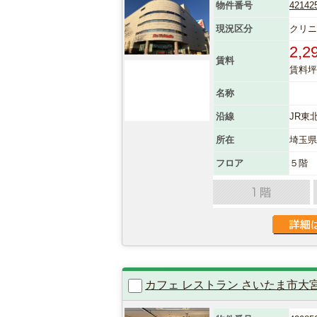
物件番号
42142
現況区分
クリ
2,2
賃料
賃料坪単
名称
沿線
JR東
所在
埼玉
フロア
５階
カフェ レストラン さいたま市大