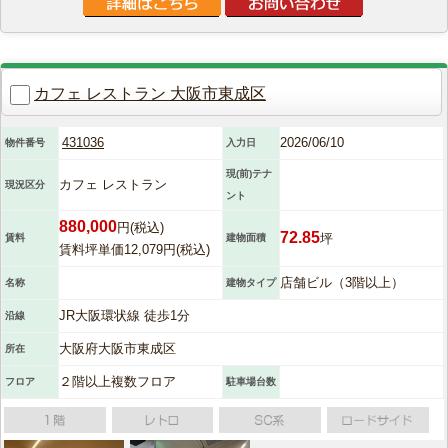
カフェ レストラン 大阪市東成区
431036
2026/06/10
物件番号
入力日
現(前)テナ
カフェ レストラン
現況区分
ント
880,000
円(税込)
72.85
坪
賃料
建物面積
賃料坪単価12,079円(税込)
店舗ビル（3階以上）
名称
建物タイプ
JR大阪環状線 徒歩1分
沿線
大阪府大阪市東成区
所在
２階以上複数フロア
フロア
駐車場台数