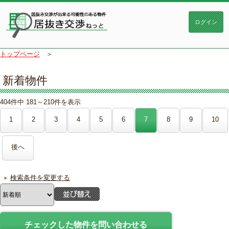
トップページ
＞
新着物件
404件中 181～210件を表示
1
2
3
4
5
6
7
8
9
10
後へ
検索条件を変更する