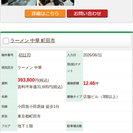
ラーメン 中華 町田市
431170
2026/06/11
物件番号
入力日
現(前)テナ
ラーメン 中華
現況区分
ント
393,800
円(税込)
12.46
坪
賃料
建物面積
賃料坪単価31,605円(税込)
店舗ビル（3階以上）
名称
建物タイプ
小田急小田原線 徒歩1分
沿線
東京都町田市
所在
地下１階
フロア
駐車場台数