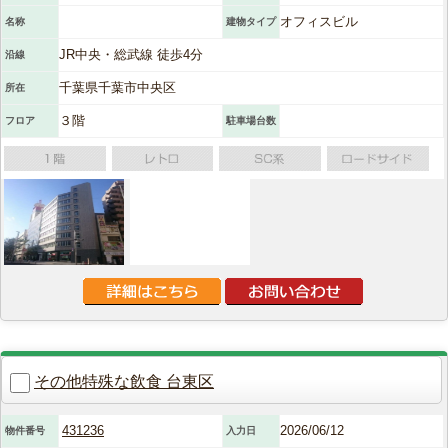
オフィスビル
名称
建物タイプ
JR中央・総武線 徒歩4分
沿線
千葉県千葉市中央区
所在
３階
フロア
駐車場台数
その他特殊な飲食 台東区
431236
2026/06/12
物件番号
入力日