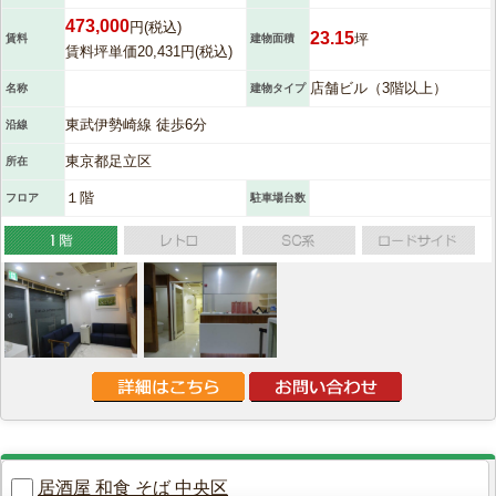
473,000
円(税込)
23.15
坪
賃料
建物面積
賃料坪単価20,431円(税込)
店舗ビル（3階以上）
名称
建物タイプ
東武伊勢崎線 徒歩6分
沿線
東京都足立区
所在
１階
フロア
駐車場台数
居酒屋 和食 そば 中央区