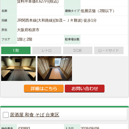
賃料坪単価8,627円(税込)
低層店舗（2階以下）
名称
建物タイプ
JR関西本線(大和路線)(加茂～ＪＲ難波) 徒歩1分
沿線
大阪府柏原市
所在
1階と2階
フロア
駐車場台数
居酒屋 和食 そば 台東区
430893
2026/06/09
物件番号
入力日