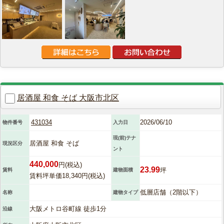
居酒屋 和食 そば 大阪市北区
431034
2026/06/10
物件番号
入力日
現(前)テナ
居酒屋 和食 そば
現況区分
ント
440,000
円(税込)
23.99
坪
賃料
建物面積
賃料坪単価18,340円(税込)
低層店舗（2階以下）
名称
建物タイプ
大阪メトロ谷町線 徒歩1分
沿線