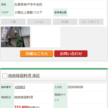
兵庫県神戸市中央区
所在
２階以上複数フロア
フロア
駐車場台数
焼肉韓国料理 港区
430903
2026/06/08
物件番号
入力日
現(前)テナ
焼肉韓国料理
現況区分
ント
723,800
円(税込)