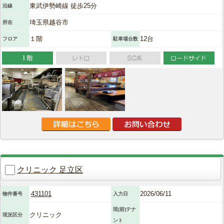
東武伊勢崎線 徒歩25分
沿線
埼玉県越谷市
所在
１階
12台
フロア
駐車場台数
クリニック 足立区
431101
2026/06/11
物件番号
入力日
現(前)テナ
クリニック
現況区分
ント