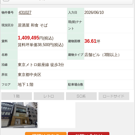
431027
2026/06/10
物件番号
入力日
現(前)テナ
居酒屋 和食 そば
現況区分
ント
1,409,495
円(税込)
36.61
坪
賃料
建物面積
賃料坪単価38,500円(税込)
店舗ビル（3階以上）
名称
建物タイプ
東京メトロ銀座線 徒歩3分
沿線
東京都中央区
所在
地下１階
フロア
駐車場台数