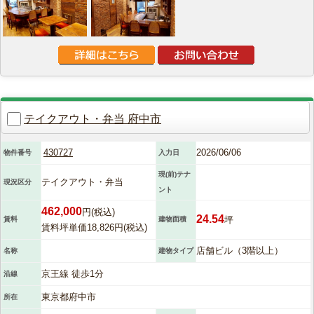
テイクアウト・弁当 府中市
430727
2026/06/06
物件番号
入力日
現(前)テナ
テイクアウト・弁当
現況区分
ント
462,000
円(税込)
24.54
坪
賃料
建物面積
賃料坪単価18,826円(税込)
店舗ビル（3階以上）
名称
建物タイプ
京王線 徒歩1分
沿線
東京都府中市
所在