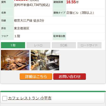
16.55
坪
賃料
建物面積
賃料坪単価43,734円(税込)
店舗ビル（3階以上）
名称
建物タイプ
都営大江戸線 徒歩2分
沿線
東京都港区
所在
１階
フロア
駐車場台数
カフェ レストラン 小平市