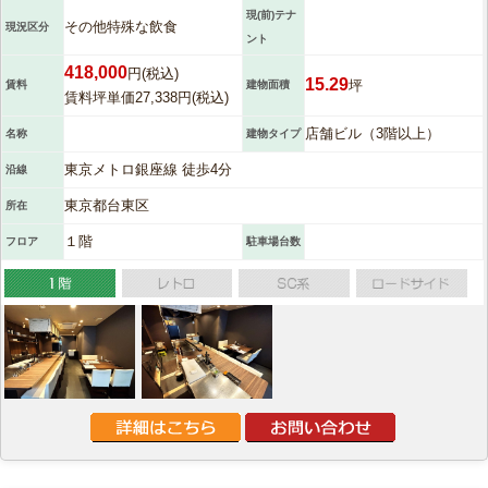
現(前)テナ
その他特殊な飲食
現況区分
ント
418,000
円(税込)
15.29
坪
賃料
建物面積
賃料坪単価27,338円(税込)
店舗ビル（3階以上）
名称
建物タイプ
東京メトロ銀座線 徒歩4分
沿線
東京都台東区
所在
１階
フロア
駐車場台数