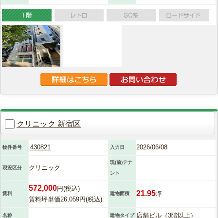
クリニック 新宿区
430821
2026/06/08
物件番号
入力日
現(前)テナ
クリニック
現況区分
ント
572,000
円(税込)
21.95
坪
賃料
建物面積
賃料坪単価26,059円(税込)
店舗ビル（3階以上）
名称
建物タイプ