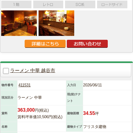
ラーメン 中華 越谷市
411531
2026/06/11
物件番号
入力日
現(前)テナ
ラーメン 中華
現況区分
ント
363,000
円(税込)
34.55
坪
賃料
建物面積
賃料坪単価10,506円(税込)
フリスタ建物
名称
建物タイプ