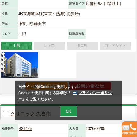
店舗ビル（3階以上）
名称
建物タイプ
JR東海道本線(東京～熱海) 徒歩1分
沿線
神奈川県藤沢市
所在
１階
フロア
駐車場台数
当サイトではCookieを使用します。
Cookieの使用に関する詳細は「
プライバシーポリシ
ー
」をご覧ください。
OK
クリニック 久喜市
421425
2026/06/05
物件番号
入力日