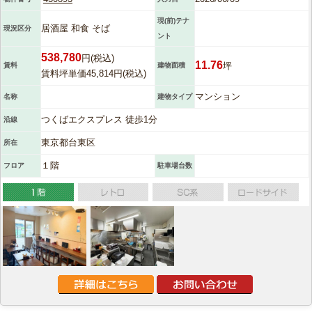
現(前)テナ
居酒屋 和食 そば
現況区分
ント
538,780
円(税込)
11.76
坪
賃料
建物面積
賃料坪単価45,814円(税込)
マンション
名称
建物タイプ
つくばエクスプレス 徒歩1分
沿線
東京都台東区
所在
１階
フロア
駐車場台数