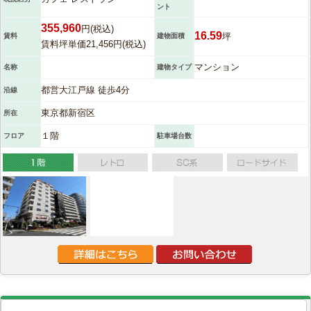
ント
355,960
円(税込)
16.59
坪
賃料
建物面積
賃料坪単価21,456円(税込)
マンション
名称
建物タイプ
都営大江戸線 徒歩4分
沿線
東京都新宿区
所在
１階
フロア
駐車場台数