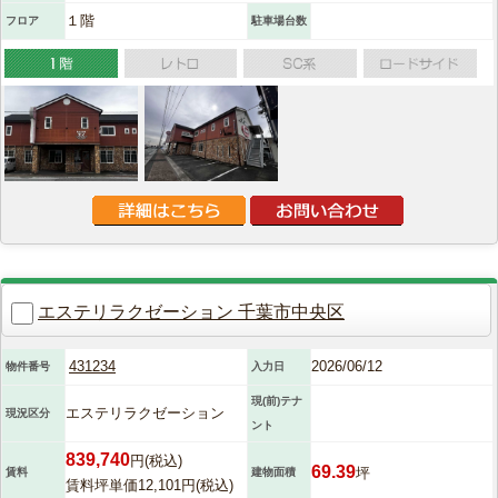
１階
フロア
駐車場台数
エステリラクゼーション 千葉市中央区
431234
2026/06/12
物件番号
入力日
現(前)テナ
エステリラクゼーション
現況区分
ント
839,740
円(税込)
69.39
坪
賃料
建物面積
賃料坪単価12,101円(税込)