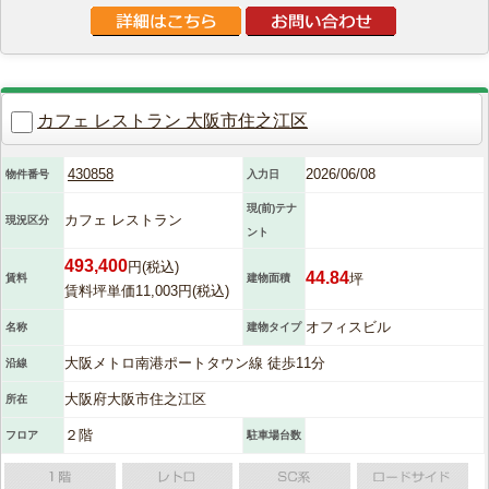
カフェ レストラン 大阪市住之江区
430858
2026/06/08
物件番号
入力日
現(前)テナ
カフェ レストラン
現況区分
ント
493,400
円(税込)
44.84
坪
賃料
建物面積
賃料坪単価11,003円(税込)
オフィスビル
名称
建物タイプ
大阪メトロ南港ポートタウン線 徒歩11分
沿線
大阪府大阪市住之江区
所在
２階
フロア
駐車場台数