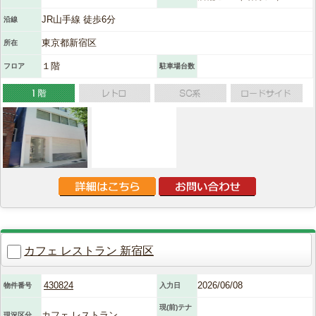
JR山手線 徒歩6分
沿線
東京都新宿区
所在
１階
フロア
駐車場台数
カフェ レストラン 新宿区
430824
2026/06/08
物件番号
入力日
現(前)テナ
カフェ レストラン
現況区分