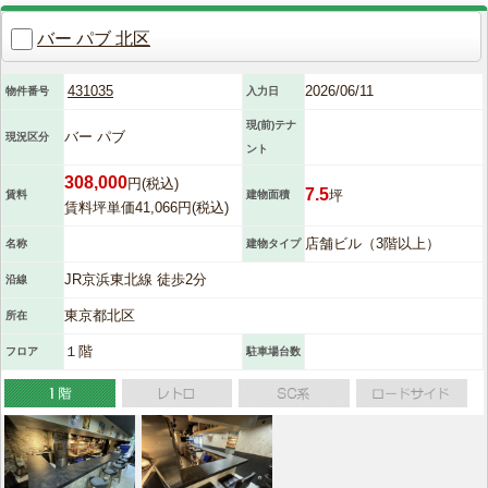
バー パブ 北区
431035
2026/06/11
物件番号
入力日
現(前)テナ
バー パブ
現況区分
ント
308,000
円(税込)
7.5
坪
賃料
建物面積
賃料坪単価41,066円(税込)
店舗ビル（3階以上）
名称
建物タイプ
JR京浜東北線 徒歩2分
沿線
東京都北区
所在
１階
フロア
駐車場台数