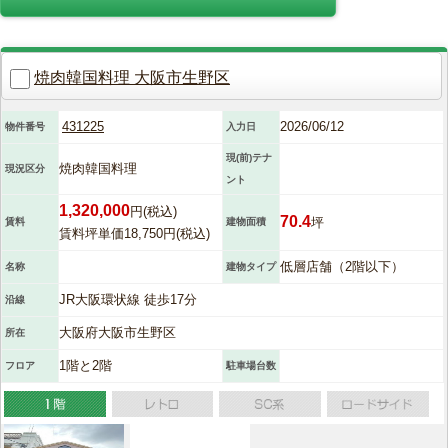
焼肉韓国料理 大阪市生野区
431225
2026/06/12
物件番号
入力日
現(前)テナ
焼肉韓国料理
現況区分
ント
1,320,000
円(税込)
70.4
坪
賃料
建物面積
賃料坪単価18,750円(税込)
低層店舗（2階以下）
名称
建物タイプ
JR大阪環状線 徒歩17分
沿線
大阪府大阪市生野区
所在
1階と2階
フロア
駐車場台数