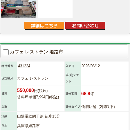
カフェ レストラン 姫路市
431224
2026/06/12
物件番号
入力日
現(前)テナ
カフェ レストラン
現況区分
ント
550,000
円(税込)
68.8
坪
賃料
建物面積
賃料坪単価7,994円(税込)
低層店舗（2階以下）
名称
建物タイプ
山陽電鉄網干線 徒歩13分
沿線
兵庫県姫路市
所在