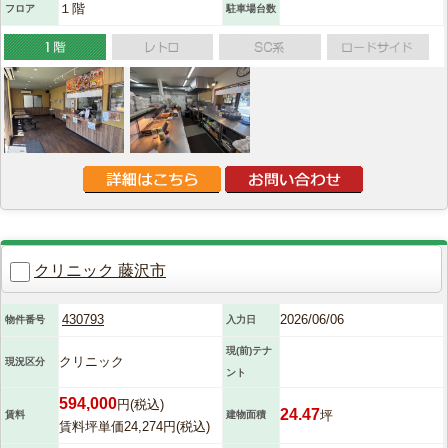
１階
フロア
駐車場台数
クリニック 藤沢市
430793
2026/06/06
物件番号
入力日
現(前)テナ
クリニック
現況区分
ント
594,000
円(税込)
24.47
坪
賃料
建物面積
賃料坪単価24,274円(税込)