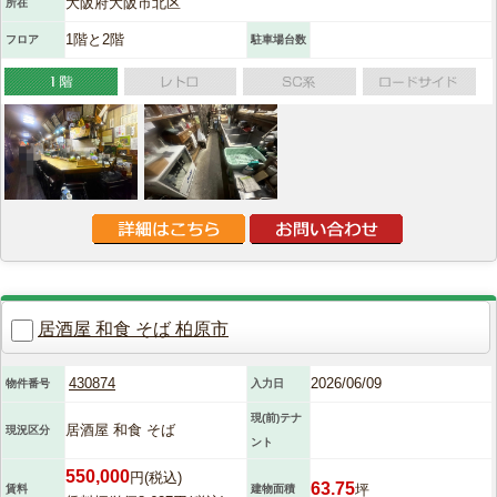
大阪府大阪市北区
所在
1階と2階
フロア
駐車場台数
居酒屋 和食 そば 柏原市
430874
2026/06/09
物件番号
入力日
現(前)テナ
居酒屋 和食 そば
現況区分
ント
550,000
円(税込)
63.75
坪
賃料
建物面積