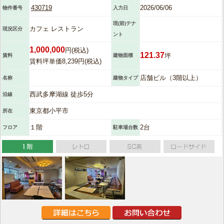
430719
2026/06/06
物件番号
入力日
現(前)テナ
カフェ レストラン
現況区分
ント
1,000,000
円(税込)
121.37
坪
賃料
建物面積
賃料坪単価8,239円(税込)
店舗ビル（3階以上）
名称
建物タイプ
西武多摩湖線 徒歩5分
沿線
東京都小平市
所在
１階
2台
フロア
駐車場台数