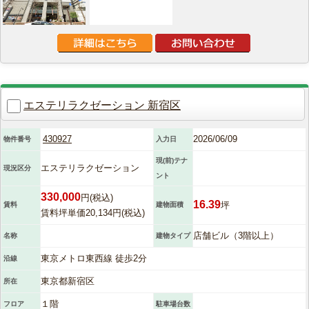
エステリラクゼーション 新宿区
430927
2026/06/09
物件番号
入力日
現(前)テナ
エステリラクゼーション
現況区分
ント
330,000
円(税込)
16.39
坪
賃料
建物面積
賃料坪単価20,134円(税込)
店舗ビル（3階以上）
名称
建物タイプ
東京メトロ東西線 徒歩2分
沿線
東京都新宿区
所在
１階
フロア
駐車場台数