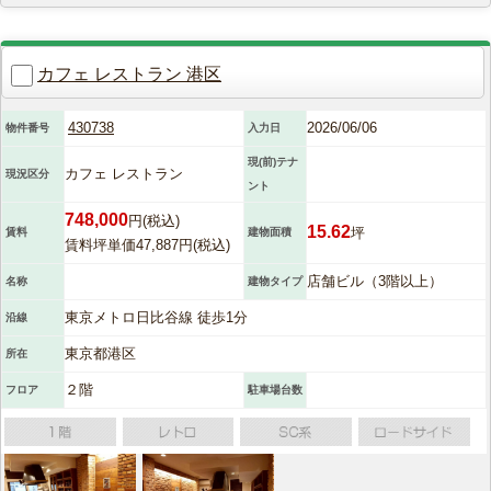
カフェ レストラン 港区
430738
2026/06/06
物件番号
入力日
現(前)テナ
カフェ レストラン
現況区分
ント
748,000
円(税込)
15.62
坪
賃料
建物面積
賃料坪単価47,887円(税込)
店舗ビル（3階以上）
名称
建物タイプ
東京メトロ日比谷線 徒歩1分
沿線
東京都港区
所在
２階
フロア
駐車場台数