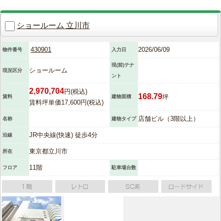
ショールーム 立川市
430901
2026/06/09
物件番号
入力日
現(前)テナ
ショールーム
現況区分
ント
2,970,704
円(税込)
168.79
坪
賃料
建物面積
賃料坪単価17,600円(税込)
店舗ビル（3階以上）
名称
建物タイプ
JR中央線(快速) 徒歩4分
沿線
東京都立川市
所在
11階
フロア
駐車場台数