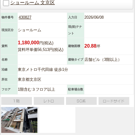
ショールーム 文京区
430827
2026/06/08
物件番号
入力日
現(前)テナ
ショールーム
現況区分
ント
1,180,000
円(税込)
20.88
坪
賃料
建物面積
賃料坪単価56,513円(税込)
店舗ビル（3階以上）
名称
建物タイプ
東京メトロ千代田線 徒歩1分
沿線
東京都文京区
所在
1階含む３フロア以上
フロア
駐車場台数