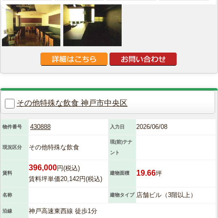
その他特殊な飲食 神戸市中央区
430888
2026/06/08
物件番号
入力日
現(前)テナ
その他特殊な飲食
現況区分
ント
396,000
円(税込)
19.66
坪
賃料
建物面積
賃料坪単価20,142円(税込)
店舗ビル（3階以上）
名称
建物タイプ
神戸高速東西線 徒歩1分
沿線